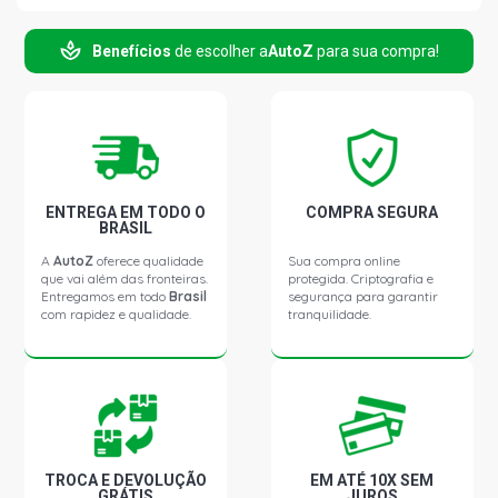
206 MOONLIGHT HATCH 1.4 8V TU3JP(KFV) FLEX (2007 -
2008)
Benefícios
de escolher a
AutoZ
para sua compra!
206 PRESENCE HATCH 1.4 8V TU3JP(KFV) FLEX (2004 -
2008)
206 SENSATION HATCH 1.4 8V FLEX (2006 - 2010)
ENTREGA EM TODO O
COMPRA SEGURA
BRASIL
206 FELINE HATCH 1.4 8V TU3JP(KFW) GASOLINA (2004
- 2008)
A
AutoZ
oferece qualidade
Sua compra online
que vai além das fronteiras.
protegida. Criptografia e
Entregamos em todo
Brasil
segurança para garantir
com rapidez e qualidade.
tranquilidade.
206 HOLIDAY HATCH 1.4 8V TU3JP(KFW) GASOLINA
(2006 - 2006)
206 PRESENCE HATCH 1.4 8V GASOLINA (2004 - 2008)
206 SW-PRESENCE SW 1.4 8V FLEX (2005 - 2008)
TROCA E DEVOLUÇÃO
EM ATÉ 10X SEM
GRÁTIS
JUROS