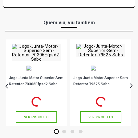
207 X-LINE HATCH 1.4 8V FLEX (2009 - 2012)
Quem viu, viu também
207 BLUE LION HATCH 1.4 8V FLEX (2013 - 2014)
Jogo Junta Motor Superior Sem
Jogo Junta Motor Superior Sem
Retentor 70306Efpsd2 Sabo
Retentor 79525 Sabo
R$ 202,90
R$ 124,90
no PIX
no PIX
Ou
R$ 202,90
em até 6x de
R$ 33,81
Ou
R$ 124,90
em até 4x de
R$ 31,22
sem juros
sem juros
VER PRODUTO
VER PRODUTO
1
2
3
4