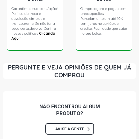
206 SW-PRESENCE SW 1.4 8V GASOLINA (2005 - 2007)
Garantimos sua satisfação!
Compre agora e pague sem
Política de troca e
preocupações!
devolução simples e
Parcelamento em até 10X
207 XR HATCH 1.4 8V FLEX (2008 - 2016)
transparente. Se não for a
sem juros no cartão de
peça certa,devolva. Confira
crédito. Facilidade que cabe
nossas políticas
Clicando
no seu bolso.
Aqui!
207 XR SPORT HATCH 1.4 8V FLEX (2009 - 2014)
207 PASSION XR SEDAN 1.4 8V FLEX (2009 - 2016)
PERGUNTE E VEJA OPINIÕES DE QUEM JÁ
207 PASSION XR SPORT SEDAN 1.4 8V FLEX (2009 -
COMPROU
2016)
207 SW-XR SW 1.4 8V FLEX (2008 - 2016)
NÃO ENCONTROU
ALGUM
207 SW-XR SPORT SW 1.4 8V FLEX (2008 - 2016)
PRODUTO?
AVISE A GENTE
206 PRESENCE HATCH 1.4 8V FLEX (2004 - 2008)