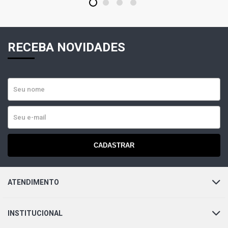
1
2
3
4
KA XR HATCH 1.6 8V ZETEC ROCAM GASOLINA (2001 -
2010)
RECEBA NOVIDADES
COURIER XL PICKUP 1.6 8V ZETEC ROCAM FLEX (2005 -
2013)
FIESTA SEDAN STREET SEDAN 1.6 8V ZETEC ROCAM
GASOLINA (2002 - 2004)
KA SPORT HATCH 1.6 8V ZETEC ROCAM FLEX (2012 -
2013)
CADASTRAR
FIESTA HATCH SE HATCH 1.6 8V ZETEC ROCAM FLEX
(2014 - 2014)
ATENDIMENTO
FIESTA SEDAN SE SEDAN 1.6 8V ZETEC ROCAM FLEX
(2014 - 2014)
INSTITUCIONAL