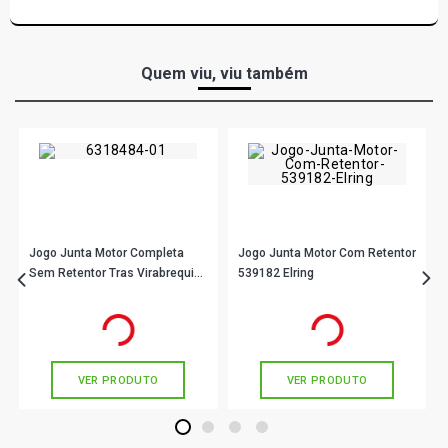
Quem viu, viu também
Jogo Junta Motor Completa
Jogo Junta Motor Com Retentor
Sem Retentor Tras Virabrequim
539182 Elring
80198Flexr Sabo
R$ 255,90
R$ 1.960,90
no PIX
no PIX
Ou
R$ 255,90
em até 8x de
R$ 31,98
Ou
R$ 1.960,90
em até 10x de
sem juros
R$ 196,09
sem juros
VER PRODUTO
VER PRODUTO
1
2
3
4