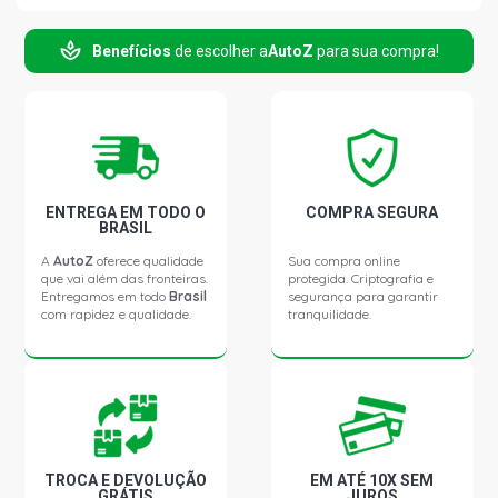
Benefícios
de escolher a
AutoZ
para sua compra!
CORSA PICKUP CHAMP MPFI PICKUP 1.6 8V GASOLINA
(1995 - 2001)
CORSA PICKUP EFI GL PICKUP 1.6 8V GASOLINA (1995 -
1996)
CORSA PICKUP GL PICKUP 1.6 8V GASOLINA (1995 -
ENTREGA EM TODO O
COMPRA SEGURA
2001)
BRASIL
A
AutoZ
oferece qualidade
Sua compra online
que vai além das fronteiras.
protegida. Criptografia e
CORSA PICKUP RODEIO PICKUP 1.6 8V GASOLINA (1998
Entregamos em todo
Brasil
segurança para garantir
- 2003)
com rapidez e qualidade.
tranquilidade.
CORSA PICKUP SPORT PICKUP 1.6 8V GASOLINA (2002 -
2003)
CORSA PICKUP STD PICKUP 1.6 8V GASOLINA (1998 -
2003)
TROCA E DEVOLUÇÃO
EM ATÉ 10X SEM
GRÁTIS
JUROS