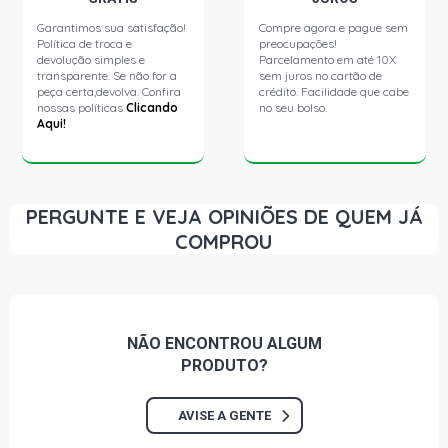
CORSA SEDAN CLASSIC SEDAN 1.6 8V GASOLINA (1996
Garantimos sua satisfação!
Compre agora e pague sem
- 2006)
Política de troca e
preocupações!
devolução simples e
Parcelamento em até 10X
transparente. Se não for a
sem juros no cartão de
CORSA SEDAN GL SEDAN 1.6 8V GASOLINA (1995 -
peça certa,devolva. Confira
crédito. Facilidade que cabe
2001)
nossas políticas
Clicando
no seu bolso.
Aqui!
CORSA SEDAN GLS SEDAN 1.6 8V GASOLINA (1996 -
2001)
PERGUNTE E VEJA OPINIÕES DE QUEM JÁ
CORSA SEDAN SUPER SEDAN 1.6 8V GASOLINA (2001 -
COMPROU
2004)
CORSA SW GLS SW 1.6 8V GASOLINA (1997 - 2001)
NÃO ENCONTROU
ALGUM
CORSA SW SUPER SW 1.6 8V GASOLINA (2001 - 2002)
PRODUTO?
AVISE A GENTE