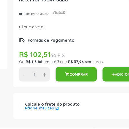
REF:
41144
Vendido por:
Clique e veja!
Formas de Pagamento
R$ 102,51
Ou
R$ 113,88
em até 3x de
R$ 37,96
sem juros
-
+
COMPRAR
ADICIO
Calcule o frete do produto:
Não sei meu cep