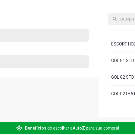
ESCORT HOBB
GOL G1 STD 
GOL G2 STD 
GOL G2 I HA
Benefícios
de escolher a
AutoZ
para sua compra!