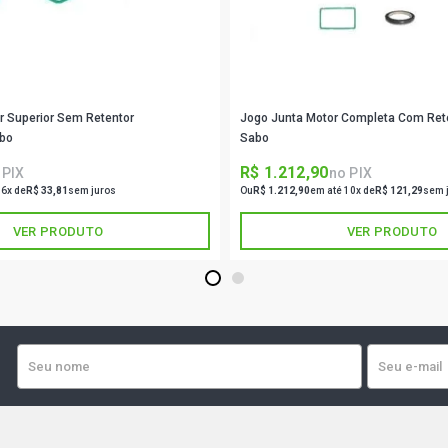
r Superior Sem Retentor
Jogo Junta Motor Completa Com Ret
bo
Sabo
R$ 1.212,90
 PIX
no PIX
 6x de
R$ 33,81
sem juros
Ou
R$ 1.212,90
em até 10x de
R$ 121,29
sem 
VER PRODUTO
VER PRODUTO
1
2