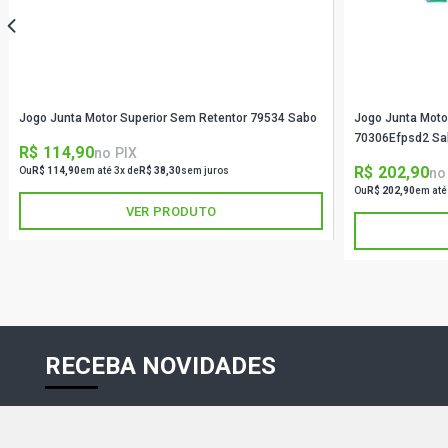
Jogo Junta Motor Superior Sem Retentor 79534 Sabo
Jogo Junta Moto
70306Efpsd2 Sa
R$ 114,90
no PIX
R$ 202,90
no
Ou
R$ 114,90
em até 3x de
R$ 38,30
sem juros
Ou
R$ 202,90
em até
VER PRODUTO
RECEBA NOVIDADES