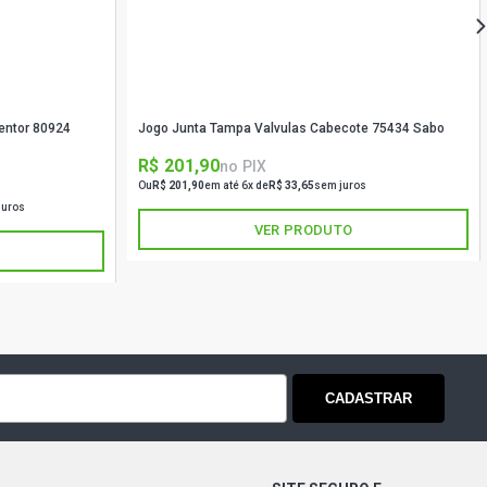
entor 80924
Jogo Junta Tampa Valvulas Cabecote 75434 Sabo
R$ 201,90
no PIX
Ou
R$ 201,90
em até 6x de
R$ 33,65
sem juros
juros
VER PRODUTO
CADASTRAR