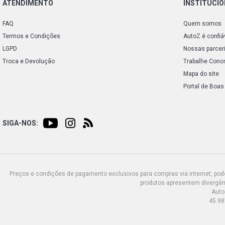
ATENDIMENTO
INSTITUCI
FAQ
Quem somos
Termos e Condições
AutoZ é confiá
LGPD
Nossas parcer
Troca e Devolução
Trabalhe Cono
Mapa do site
Portal de Boas
SIGA-NOS:
Preços e condições de pagamento exclusivos para compras via internet, poden
produtos apresentem divergênc
Auto
45.98