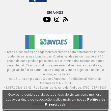
SIGA-NOS:
Preços e condições de pagamento exclusivos para compras via internet,
podendo variar nas lojas físicas. Ofertas válidas na compra de até 10
peças de cada produto por cliente, até o término dos nossos estoques
para internet. Caso os produtos apresentem divergências de valores, o
preço válido é o do carrinhos de compras. Vendas sujeitas a análise e
confirmação de dados.
AutoZ, uma empresa do Grupo DPaschoal - Razão Social: Comercial
Automotiva S.A. - CNPJ:
45.987.005/0169-49 - Rua Edmundo Navarro de Andrade, 1700 - CEP 13031-
695, Campinas-SP
Cookies: a gente guarda estatísticas de visitas para melhorar
sua experiência de navegação, saiba mais em nossa
Política de
Privacidade