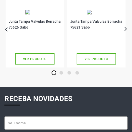
Junta Tampa Valvulas Borracha
Junta Tampa Valvulas Borracha
75626 Sabo
75621 Sabo
R$ 32,11
R$ 93,90
no PIX
no PIX
Ou
R$ 32,11
em até 1x de
R$ 32,11
Ou
R$ 93,90
em até 3x de
R$ 31,30
sem juros
sem juros
VER PRODUTO
VER PRODUTO
1
2
3
4
RECEBA NOVIDADES