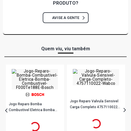
PRODUTO?
AVISE A GENTE
Quem viu, viu também
Jogo Reparo Valvula Sensivel
Jogo Reparo Bomba
Carga Completo 4757110022
Combustivel Eletrica Bomba
Wabco
Combustivel F000Te188E
R$ 262,90
no PIX
R$ 389,90
no PIX
Bosch
Ou
R$ 262,90
em até 8x de
R$ 32,86
Ou
R$ 389,90
em até 10x de
R$ 38,99
sem juros
sem juros