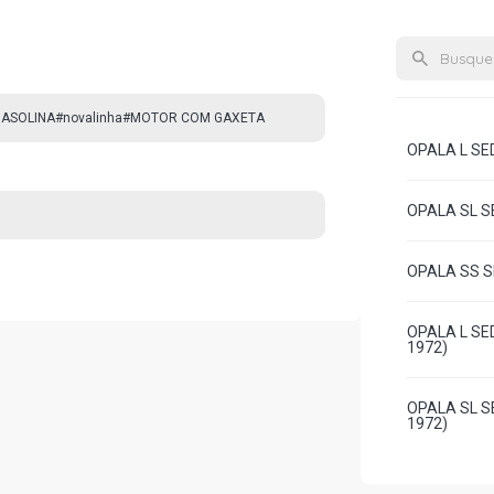
GASOLINA#novalinha#MOTOR COM GAXETA
OPALA L SED
OPALA SL SE
OPALA SS SE
OPALA L SED
1972)
OPALA SL SE
1972)
OPALA SS SE