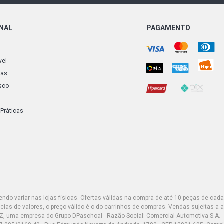
ONAL
PAGAMENTO
vel
ias
sco
 Práticas
do variar nas lojas físicas. Ofertas válidas na compra de até 10 peças de cada 
ias de valores, o preço válido é o do carrinhos de compras. Vendas sujeitas a 
Z, uma empresa do Grupo DPaschoal - Razão Social: Comercial Automotiva S.A. -