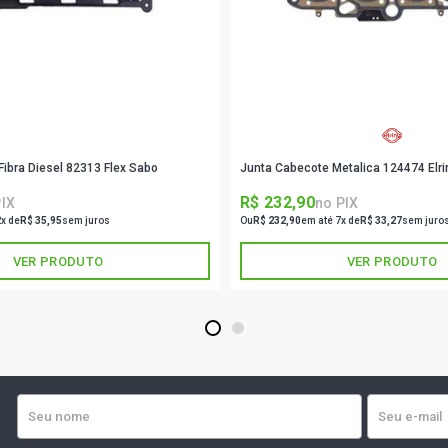
ibra Diesel 82313 Flex Sabo
Junta Cabecote Metalica 124474 Elri
R$ 232,90
PIX
no PIX
2x de
R$ 35,95
sem juros
Ou
R$ 232,90
em até 7x de
R$ 33,27
sem juro
VER PRODUTO
VER PRODUTO
1
2