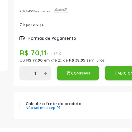
REF:
16430
Vendido por:
Clique e veja!
Formas de Pagamento
R$ 70,11
Ou
R$ 77,90
em até 2x de
R$ 38,95
sem juros
-
+
COMPRAR
ADICIO
Calcule o frete do produto:
Não sei meu cep