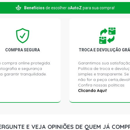
1972)
Benefícios
de escolher a
AutoZ
para sua compra!
OPALA SL SE
COMPRA SEGURA
TROCA E DEVOLUÇÃO GRÁ
 compra online protegida.
Garantimos sua satisfação
ptografia e segurança
Política de troca e devolu
a garantir tranquilidade.
simples e transparente. Se
não for a peça certa,devol
Confira nossas políticas
Clicando Aqui!
ERGUNTE E VEJA OPINIÕES DE QUEM JÁ COMP