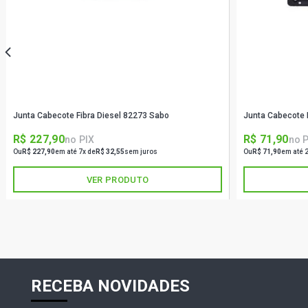
Junta Cabecote Fibra Diesel 82273 Sabo
Junta Cabecote F
R$ 227,90
R$ 71,90
no PIX
no 
Ou
R$ 227,90
em até 7x de
R$ 32,55
sem juros
Ou
R$ 71,90
em até 
VER PRODUTO
RECEBA NOVIDADES