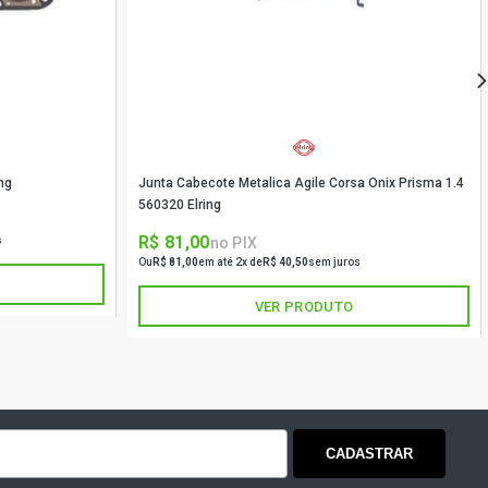
ng
Junta Cabecote Metalica Agile Corsa Onix Prisma 1.4
560320 Elring
R$ 81,00
no PIX
s
Ou
R$ 81,00
em até 2x de
R$ 40,50
sem juros
VER PRODUTO
CADASTRAR