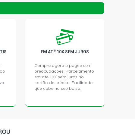
DAN 2.5 8V GASOLINA (1973 - 1992)
TIS
EM ATÉ 10X SEM JUROS
!
Compre agora e pague sem
ção
preocupações! Parcelamento
em até 10X sem juros no
va.
cartão de crédito. Facilidade
que cabe no seu bolso.
ROU