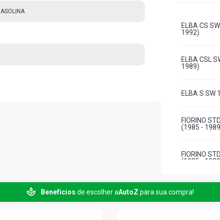
GASOLINA
ELBA CS SW 
1992)
ELBA CSL SW
1989)
ELBA S SW 1
FIORINO ST
(1985 - 1989
FIORINO STD
(1985 - 1989
FIORINO LX 
Benefícios
de escolher a
AutoZ
para sua compra!
- 1989)