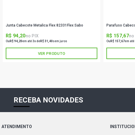
Junta Cabecote Metalica Flex 82331Flex Sabo
Parafuso Cabeco
R$ 94,20
R$ 157,67
no PIX
no
Ou
R$ 94,20
em até 3x de
R$ 31,40
sem juros
Ou
R$ 157,67
em até
VER PRODUTO
RECEBA NOVIDADES
ATENDIMENTO
INSTITUCI