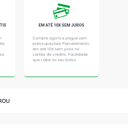
 SEDAN 1.5 8V SEVEL GASOLINA
)
SEDAN 1.5 8V SEVEL GASOLINA (1985
TIS
EM ATÉ 10X SEM JUROS
!
Compre agora e pague sem
DAN 1.5 8V SEVEL GASOLINA (1985 -
ção
preocupações! Parcelamento
em até 10X sem juros no
va.
cartão de crédito. Facilidade
que cabe no seu bolso.
SEDAN 1.5 8V SEVEL GASOLINA (1985
ORTACAO HATCH 1.5 8V SEVEL
985 - 1993)
ROU
 HATCH 1.5 8V SEVEL GASOLINA
)
 1.5 8V SEVEL GASOLINA (1985 -