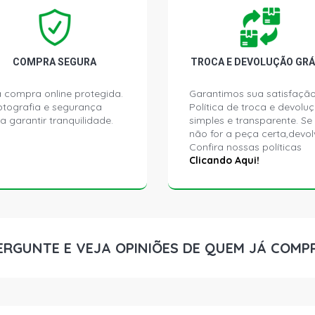
PREMIO CLS
(1985 - 1994
PREMIO CS 
- 1994)
COMPRA SEGURA
TROCA E DEVOLUÇÃO GRÁ
 compra online protegida.
Garantimos sua satisfação
PREMIO S SE
ptografia e segurança
Política de troca e devolu
1989)
a garantir tranquilidade.
simples e transparente. Se
não for a peça certa,devol
Confira nossas políticas
PREMIO SL 
- 1994)
Clicando Aqui!
UNO CS EXP
GASOLINA (1
ERGUNTE E VEJA OPINIÕES DE QUEM JÁ COMP
UNO CS TOP
(1985 - 1993
UNO R HATCH
1989)