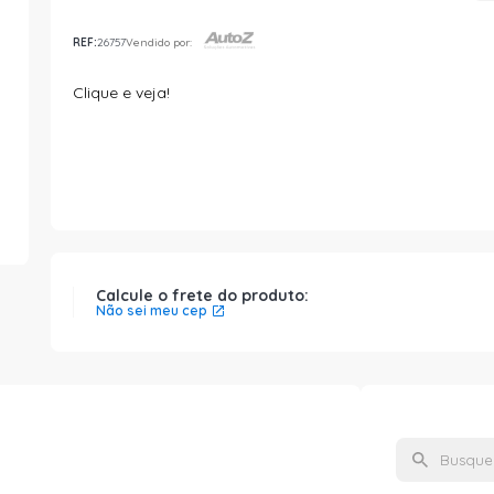
REF:
26757
Vendido por:
Clique e veja!
Calcule o frete do produto:
Não sei meu cep