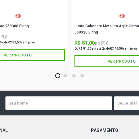
te 758300 Elring
Junta Cabecote Metalica Agile Corsa
560320 Elring
 PIX
R$ 81,00
no PIX
 5x de
R$ 31,53
sem juros
Ou
R$ 81,00
em até 2x de
R$ 40,50
sem juros
VER PRODUTO
VER PRODUTO
1
2
3
4
ONAL
PAGAMENTO