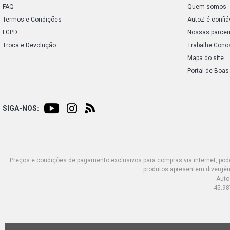
FAQ
Quem somos
Termos e Condições
AutoZ é confiá
LGPD
Nossas parcer
Troca e Devolução
Trabalhe Cono
Mapa do site
Portal de Boas
SIGA-NOS:
Preços e condições de pagamento exclusivos para compras via internet, poden
produtos apresentem divergênc
Auto
45.98