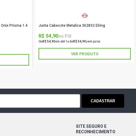
 Onix Prisma 1.4
Junta Cabecote Metalica 362832 Elring
R$ 54,90
no PIX
Ou
R$ 54,90
em até 1x de
R$ 54,90
sem juros
VER PRODUTO
CADASTRAR
SITE SEGURO E
RECONHECIMENTO