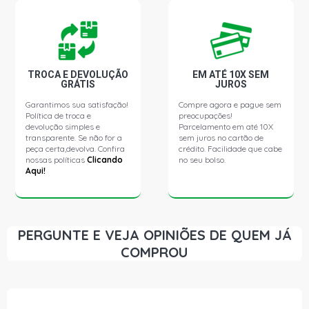
LA1924 STD CAMINHAO 11.6 12V OM355/6LA DIESEL
(1975 - 1983)
LA1932 STD CAMINHAO 11.6 12V OM355/6A DIESEL
(1984 - 1989)
TROCA E DEVOLUÇÃO
EM ATÉ 10X SEM
GRÁTIS
JUROS
LA1932 STD CAMINHAO 11.6 12V OM355/6LA DIESEL
Garantimos sua satisfação!
Compre agora e pague sem
(1984 - 1989)
Política de troca e
preocupações!
devolução simples e
Parcelamento em até 10X
transparente. Se não for a
sem juros no cartão de
LB2219 STD CAMINHAO 9.7 10V OM355/5 DIESEL (1978
peça certa,devolva. Confira
crédito. Facilidade que cabe
- 1987)
nossas políticas
Clicando
no seu bolso.
Aqui!
LB2220 STD CAMINHAO 9.7 10V OM355/5 DIESEL (1987
- 1992)
PERGUNTE E VEJA OPINIÕES DE QUEM JÁ
LG1519 STD CAMINHAO 9.7 10V OM355/5 DIESEL (1970
COMPROU
- 1983)
LK1519 STD CAMINHAO 9.7 10V OM355/5 DIESEL (1970
- 1987)