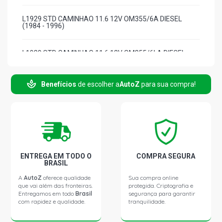
L1929 STD CAMINHAO 11.6 12V OM355/6A DIESEL
(1984 - 1996)
L1929 STD CAMINHAO 11.6 12V OM355/6LA DIESEL
(1984 - 1996)
Benefícios
de escolher a
AutoZ
para sua compra!
L2219 STD CAMINHAO 9.7 10V OM355/5 DIESEL (1981 -
1989)
L2220 STD CAMINHAO 9.7 10V OM355/5 DIESEL (1987 -
1991)
LA1519 STD CAMINHAO 9.7 10V OM355/5 DIESEL (1971
ENTREGA EM TODO O
COMPRA SEGURA
- 1980)
BRASIL
A
AutoZ
oferece qualidade
Sua compra online
que vai além das fronteiras.
protegida. Criptografia e
LA1924 STD CAMINHAO 11.6 12V OM355/6A DIESEL
Entregamos em todo
Brasil
segurança para garantir
(1975 - 1983)
com rapidez e qualidade.
tranquilidade.