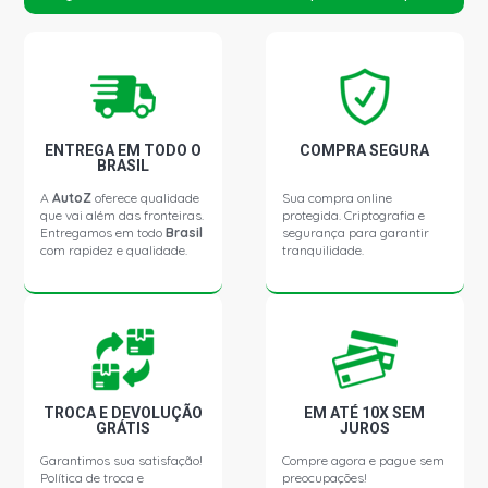
DAILY STD FURGAO 2.8 8V DIESEL (1999 - 2007)
DAILY STD PICKUP 2.8 8V DIESEL (1999 - 2007)
ENTREGA EM TODO O
COMPRA SEGURA
DAILY STD VAN 2.8 8V DIESEL (1999 - 2007)
BRASIL
A
AutoZ
oferece qualidade
Sua compra online
que vai além das fronteiras.
protegida. Criptografia e
Entregamos em todo
Brasil
segurança para garantir
com rapidez e qualidade.
tranquilidade.
TROCA E DEVOLUÇÃO
EM ATÉ 10X SEM
GRÁTIS
JUROS
Garantimos sua satisfação!
Compre agora e pague sem
Política de troca e
preocupações!