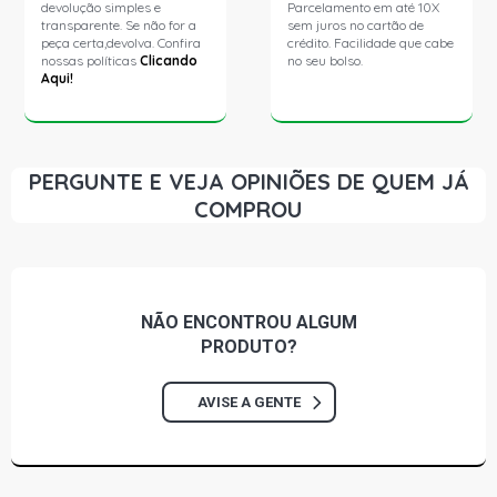
devolução simples e
Parcelamento em até 10X
transparente. Se não for a
sem juros no cartão de
peça certa,devolva. Confira
crédito. Facilidade que cabe
nossas políticas
Clicando
no seu bolso.
Aqui!
PERGUNTE E VEJA OPINIÕES DE QUEM JÁ
COMPROU
NÃO ENCONTROU
ALGUM
PRODUTO?
AVISE A GENTE