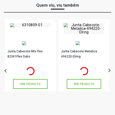
Quem viu, viu também
Junta Cabecote Mls Flex
Junta Cabecote Metalica
82341Flex Sabo
494220 Elring
R$ 223,90
R$ 230,90
no PIX
no PIX
Ou
R$ 223,90
em até 7x de
R$ 31,98
Ou
R$ 230,90
em até 7x de
R$ 32,98
sem juros
sem juros
VER PRODUTO
VER PRODUTO