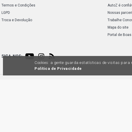
Termos e Condições
AutoZ é confiá
LGPD
Nossas parcer
Troca e Devolução
Trabalhe Cono
Mapa do site
Portal de Boas
SIGA-NOS:
Cookies: a gente guarda estatísticas de visitas par
Política de Privacidade
Preços e condições de pagamento exclusivos para compras via internet, poden
produtos apresentem divergênc
Auto
45.98