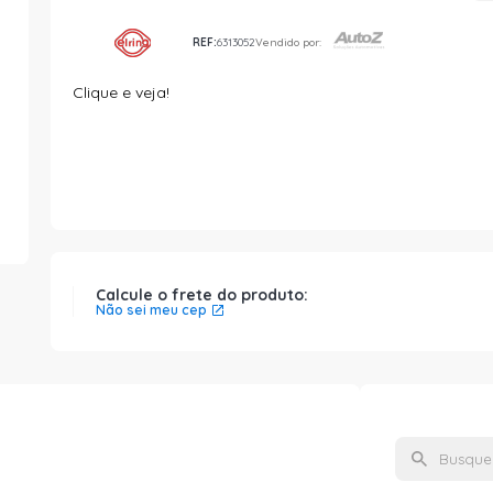
REF:
6313052
Vendido por:
Clique e veja!
Calcule o frete do produto:
Não sei meu cep