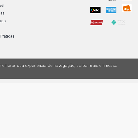
vel
XSARA PICA
ias
GASOLINA (2
sco
 Práticas
a melhorar sua experiência de navegação, saiba mais em nossa
do variar nas lojas físicas. Ofertas válidas na compra de até 10 peças de cada 
ias de valores, o preço válido é o do carrinhos de compras. Vendas sujeitas a 
Z, uma empresa do Grupo DPaschoal - Razão Social: Comercial Automotiva S.A. -
7.005/0169-49 - Rua Edmundo Navarro de Andrade, 1700 - CEP 13031-695, Camp