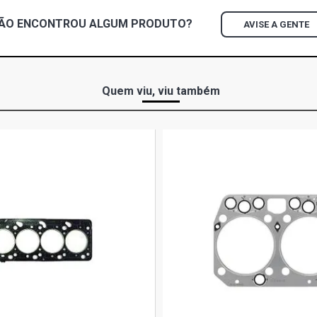
ÃO ENCONTROU
ALGUM
PRODUTO?
AVISE A GENTE
307 GRIFFE 
2011)
307 SW SW 2
Quem viu, viu também
307 SW-ALL
2009)
307 SW-FELI
2010)
308 ALLURE
FLEX (2012 
308 FELINE 
(2012 - 2016