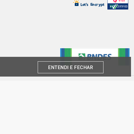
SSO EXCLUSIVE MINIVAN 2.0 16V
006 - 2011)
ENTENDI E FECHAR
produto por cliente, até o término dos nossos estoques para internet. Caso os
análise e confirmação de dados.
 CNPJ:
inas-SP