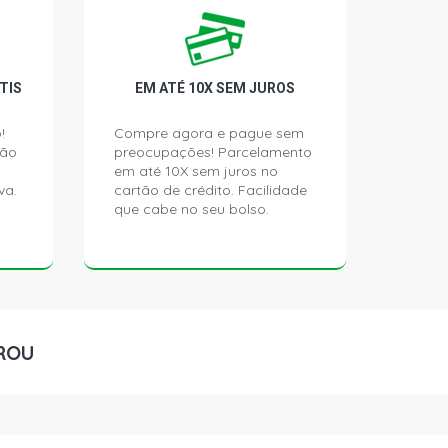
VE SEDAN 2.0 16V EW10J4 RFN L4
006 - 2012)
SW 2.0 16V EW10A GASOLINA (2008 -
TIS
EM ATÉ 10X SEM JUROS
!
Compre agora e pague sem
ção
preocupações! Parcelamento
ERSIVEL 2.0 16V GASOLINA (2006 -
em até 10X sem juros no
va.
cartão de crédito. Facilidade
que cabe no seu bolso.
HATCH 2.0 16V GASOLINA (2006 -
HATCH 2.0 16V GASOLINA (2006 -
ROU
HATCH 2.0 16V GASOLINA (2006 -
SEDAN 2.0 16V GASOLINA (2007 -