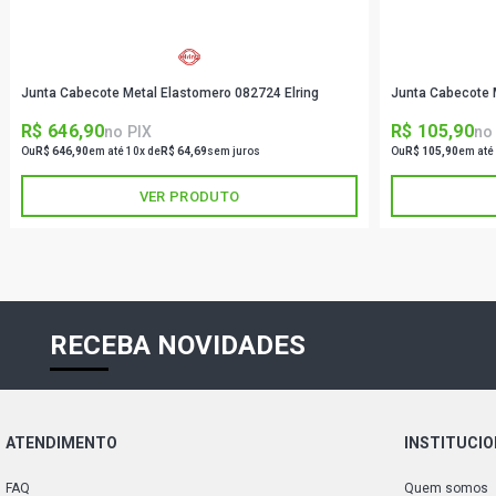
Junta Cabecote Metal Elastomero 082724 Elring
Junta Cabecote 
R$ 646,90
R$ 105,90
no PIX
no
Ou
R$ 646,90
em até 10x de
R$ 64,69
sem juros
Ou
R$ 105,90
em até
VER PRODUTO
RECEBA NOVIDADES
ATENDIMENTO
INSTITUCI
FAQ
Quem somos