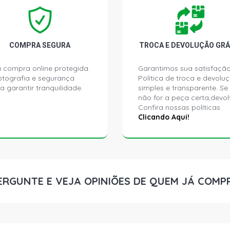
C5 EXCLUSI
GASOLINA (2
C5 TOURER 
COMPRA SEGURA
TROCA E DEVOLUÇÃO GRÁ
2012)
 compra online protegida.
Garantimos sua satisfação
ptografia e segurança
Política de troca e devolu
307 CC CONV
a garantir tranquilidade.
simples e transparente. Se
2008)
não for a peça certa,devol
Confira nossas políticas
307 FELINE 
Clicando Aqui!
2012)
307 GRIFFE 
2012)
ERGUNTE E VEJA OPINIÕES DE QUEM JÁ COMP
307 RALLYE 
2006)
307 FELINE 
2012)