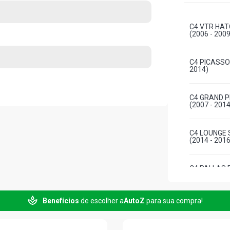
C4 VTR HAT
(2006 - 2009
C4 PICASSO 
2014)
C4 GRAND P
(2007 - 2014
C4 LOUNGE 
(2014 - 2016
C4 PALLAS 
(2008 - 2013
Benefícios
de escolher a
AutoZ
para sua compra!
C5 STD SED
(2006 - 2012