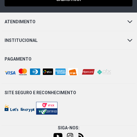
2001)
CORSA SEDAN WIND MILENIUM SEDAN 1.0 8V MPFI
ATENDIMENTO
GASOLINA (1996 - 2003) JUNTA HOMOCINETICA LADO
CAMBIO, RESTRICAO EXCLUSIVA COM EIXO DHB 22
DENTES
INSTITUCIONAL
CORSA SEDAN CLASSIC SUPER SEDAN 1.0 8V VHC
GASOLINA (2005 - 2008) JUNTA HOMOCINETICA LADO
CAMBIO, RESTRICAO EXCLUSIVA COM EIXO DHB 22
PAGAMENTO
DENTES
CORSA SEDAN JOY SEDAN 1.0 8V VHC GASOLINA (2005
- 2007)
SITE SEGURO E
RECONHECIMENTO
CORSA SEDAN MAXX SEDAN 1.0 8V VHC GASOLINA
(2004 - 2007)
CORSA SEDAN PREMIUM SEDAN 1.0 8V VHC GASOLINA
(2005 - 2007)
SIGA-NOS: