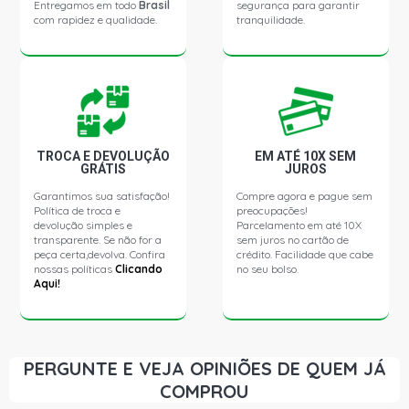
Entregamos em todo
Brasil
segurança para garantir
1999)
com rapidez e qualidade.
tranquilidade.
CORSA HATCH GL HATCH 1.4 8V B14NZ GASOLINA
(1994 - 1996) JUNTA HOMOCINETICA LADO CAMBIO,
RESTRICAO EXCLUSIVA COM EIXO DHB 22 DENTES
CORSA HATCH GSI HATCH 1.6 16V GASOLINA (1995 -
2002) JUNTA HOMOCINETICA LADO CAMBIO,
TROCA E DEVOLUÇÃO
EM ATÉ 10X SEM
RESTRICAO EXCLUSIVA COM EIXO DHB 22 DENTES
GRÁTIS
JUROS
Garantimos sua satisfação!
Compre agora e pague sem
Política de troca e
preocupações!
CORSA HATCH WIND HATCH 1.6 8V GASOLINA (1994 -
devolução simples e
Parcelamento em até 10X
2002) JUNTA HOMOCINETICA LADO CAMBIO,
RESTRICAO EXCLUSIVA COM EIXO DHB 22 DENTES
transparente. Se não for a
sem juros no cartão de
peça certa,devolva. Confira
crédito. Facilidade que cabe
nossas políticas
Clicando
no seu bolso.
Aqui!
CORSA HATCH GL HATCH 1.6 8V GASOLINA (1994 -
2001) JUNTA HOMOCINETICA LADO CAMBIO,
RESTRICAO EXCLUSIVA COM EIXO DHB 22 DENTES
PERGUNTE E VEJA OPINIÕES DE QUEM JÁ
CORSA HATCH GLS HATCH 1.6 8V GASOLINA (1999 -
2001) JUNTA HOMOCINETICA LADO CAMBIO, JUNTA
COMPROU
HOMOCINETICA LADO CAMBIO, RESTRICAO EXCLUSIVA
COM EIXO DHB 22 DENTES, RESTRICAO EXCLUSIVA