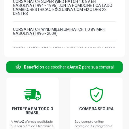
CORSA HATCH SUPER WIND HATCH 1.0 8V EFI
GASOLINA (1994 - 1996) JUNTA HOMOCINETICA LADO
CAMBIO, RESTRICAO EXCLUSIVA COM EIXO DHB 22
DENTES
CORSA HATCH WIND MILENIUM HATCH 1.0 8V MPFI
GASOLINA (1996 - 2009)
CORSA HATCH STD HATCH 1.0 8V VHC GASOLINA (2002
- 2008)
Benefícios
de escolher a
AutoZ
para sua compra!
CORSA HATCH BACK HATCH 1.0 8V VHC GASOLINA
(2002 - 2008)
CORSA HATCH JOY HATCH 1.0 8V VHC GASOLINA (2005
- 2009)
ENTREGA EM TODO O
CORSA HATCH PREMIUM HATCH 1.0 8V VHC GASOLINA
COMPRA SEGURA
(2005 - 2007)
BRASIL
A
AutoZ
oferece qualidade
Sua compra online
que vai além das fronteiras.
protegida. Criptografia e
CORSA HATCH SUPER HATCH 1.0 8V GASOLINA (1995 -