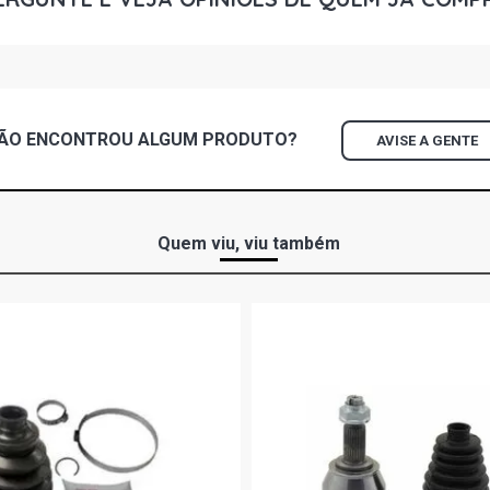
FIORINO SPI
(1996 - 2001
FIORINO TRE
GASOLINA (1
ÃO ENCONTROU
ALGUM
PRODUTO?
AVISE A GENTE
FIORINO WOR
GASOLINA (1
FIORINO WOR
Quem viu, viu também
GASOLINA (1
FIORINO STD
(1990 - 1996
FIORINO LX 
GASOLINA (1
FIORINO LX 
GASOLINA (1