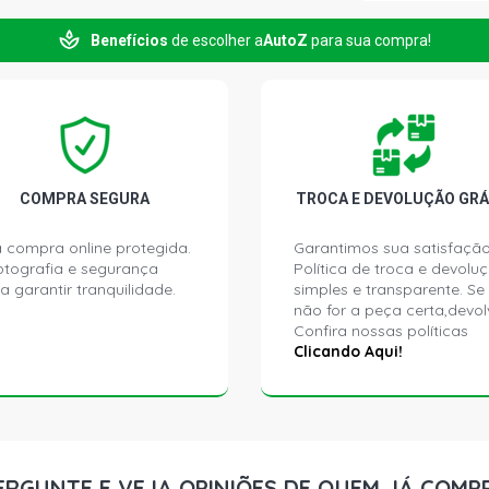
Benefícios
de escolher a
AutoZ
para sua compra!
FIORINO STD
- 2007)
FIORINO STD
(1988 - 1995
FIORINO HEA
COMPRA SEGURA
TROCA E DEVOLUÇÃO GRÁ
GASOLINA (1
 compra online protegida.
Garantimos sua satisfação
ptografia e segurança
Política de troca e devolu
FIORINO LX 
a garantir tranquilidade.
simples e transparente. Se
(1996 - 2004
não for a peça certa,devol
Confira nossas políticas
FIORINO LX 
Clicando Aqui!
(1996 - 2001
FIORINO MPI
(1996 - 2004
ERGUNTE E VEJA OPINIÕES DE QUEM JÁ COMP