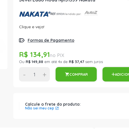
REF:
89904
Vendido por:
Clique e veja!
Formas de Pagamento
R$ 134,91
Ou
R$ 149,88
em até 4x de
R$ 37,47
sem juros
-
+
COMPRAR
ADICIO
Calcule o frete do produto:
Não sei meu cep