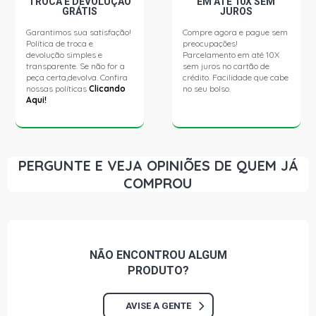
TROCA E DEVOLUÇÃO
EM ATÉ 10X SEM
GRÁTIS
JUROS
Garantimos sua satisfação!
Compre agora e pague sem
C3 XTR HATCH 1.6 16V TU5JP4 FLEX (2006 - 2011)
Política de troca e
preocupações!
devolução simples e
Parcelamento em até 10X
transparente. Se não for a
sem juros no cartão de
C3 EXCLUSIVE HATCH 1.6 16V TU5JP4 GASOLINA (2003
peça certa,devolva. Confira
crédito. Facilidade que cabe
- 2011)
nossas políticas
Clicando
no seu bolso.
Aqui!
C3 GLX HATCH 1.6 16V TU5JP4 GASOLINA (2002 - 2010)
C3 PICASSO EXCLUSIVE MINIVAN 1.6 16V TU5JP4 FLEX
PERGUNTE E VEJA OPINIÕES DE QUEM JÁ
(2012 - 2017)
COMPROU
NÃO ENCONTROU
ALGUM
PRODUTO?
AVISE A GENTE