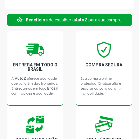
C3 PICASSO GLX MINIVAN 1.5 8V TU4M L4 FLEX (2013 -
2014)
Benefícios
de escolher a
AutoZ
para sua compra!
C3 TENDANCE HATCH 1.5 8V TU4M L4 FLEX (2013 -
2017)
C3 PICASSO GL MINIVAN 1.5 8V TU5JP4 FLEX (2012 -
2016)
ENTREGA EM TODO O
COMPRA SEGURA
BRASIL
C3 EXCLUSIVE HATCH 1.6 16V TU5JP4 FLEX (2003 -
2012)
A
AutoZ
oferece qualidade
Sua compra online
que vai além das fronteiras.
protegida. Criptografia e
Entregamos em todo
Brasil
segurança para garantir
com rapidez e qualidade.
tranquilidade.
C3 GLX HATCH 1.6 16V TU5JP4 FLEX (2002 - 2012)
C3 PICASSO GL MINIVAN 1.6 16V TU5JP4 FLEX (2011 -
2016)
C3 PICASSO GLX MINIVAN 1.6 16V TU5JP4 FLEX (2011 -
2017)