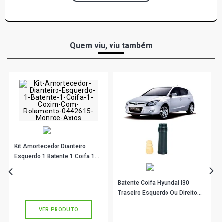
Quem viu, viu também
Kit Amortecedor Dianteiro
Esquerdo 1 Batente 1 Coifa 1
Coxim Com Rolamento
R$ 195,44
no PIX
0442615 Monroe Axios
Ou
R$ 195,44
em até 6x de
R$ 32,57
Batente Coifa Hyundai I30
sem juros
Traseiro Esquerdo Ou Direito
Cofap Ksc32202S
R$ 60,90
VER PRODUTO
no PIX
Ou
R$ 60,90
em até 2x de
R$ 30,45