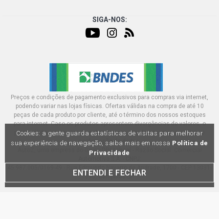
SIGA-NOS:
Preços e condições de pagamento exclusivos para compras via internet,
podendo variar nas lojas físicas. Ofertas válidas na compra de até 10
peças de cada produto por cliente, até o término dos nossos estoques
para internet. Caso os produtos apresentem divergências de valores, o
preço válido é o do carrinhos de compras. Vendas sujeitas a análise e
Cookies: a gente guarda estatísticas de visitas para melhorar
confirmação de dados.
sua experiência de navegação, saiba mais em nossa
Política de
AutoZ, uma empresa do Grupo DPaschoal - Razão Social: Comercial
Privacidade
Automotiva S.A. - CNPJ:
45.987.005/0169-49 - Rua Edmundo Navarro de Andrade, 1700 - CEP 13031-
ENTENDI E FECHAR
695, Campinas-SP