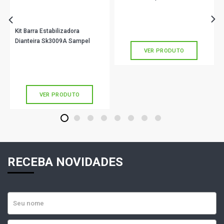
Sk2458A Sampel
R$ 29,89
no PIX
Ou
R$ 29,89
em até 1x de
R$ 29,89
Kit Barra Estabilizadora
sem juros
Dianteira Sk3009A Sampel
VER PRODUTO
R$ 33,22
no PIX
Ou
R$ 33,22
em até 1x de
R$ 33,22
sem juros
VER PRODUTO
1
2
3
4
5
6
7
8
RECEBA NOVIDADES