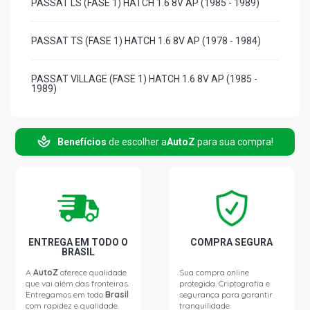
PASSAT LS (FASE 1) HATCH 1.6 8V AP (1985 - 1989)
PASSAT TS (FASE 1) HATCH 1.6 8V AP (1978 - 1984)
PASSAT VILLAGE (FASE 1) HATCH 1.6 8V AP (1985 -
1989)
PASSAT FLASH (FASE 1) HATCH 1.8 8V AP (1985 - 1989)
Benefícios
de escolher a
AutoZ
para sua compra!
PASSAT GTS HATCH 1.8 8V AP (1985 - 1989)
PASSAT POINTER (FASE 1) HATCH 1.8 8V AP (1985 -
1989)
ENTREGA EM TODO O
COMPRA SEGURA
PASSAT TS (FASE 1) HATCH 1.8 8V AP (1985 - 1989)
BRASIL
A
AutoZ
oferece qualidade
Sua compra online
que vai além das fronteiras.
protegida. Criptografia e
PASSAT VILLAGE (FASE 1) HATCH 1.8 8V AP (1985 -
Entregamos em todo
Brasil
segurança para garantir
1989)
com rapidez e qualidade.
tranquilidade.