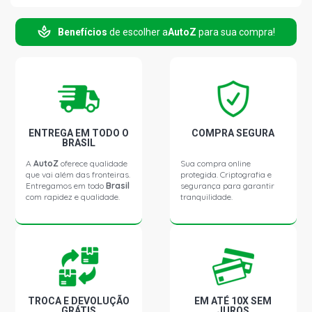
Benefícios
de escolher a
AutoZ
para sua compra!
CORSA SEDAN GL SEDAN 1.6 8V GASOLINA (1995 -
1996)
CORSA SEDAN GLS SEDAN 1.6 8V GASOLINA (1996 -
1996)
ENTREGA EM TODO O
COMPRA SEGURA
BRASIL
A
AutoZ
oferece qualidade
Sua compra online
que vai além das fronteiras.
protegida. Criptografia e
Entregamos em todo
Brasil
segurança para garantir
com rapidez e qualidade.
tranquilidade.
TROCA E DEVOLUÇÃO
EM ATÉ 10X SEM
GRÁTIS
JUROS