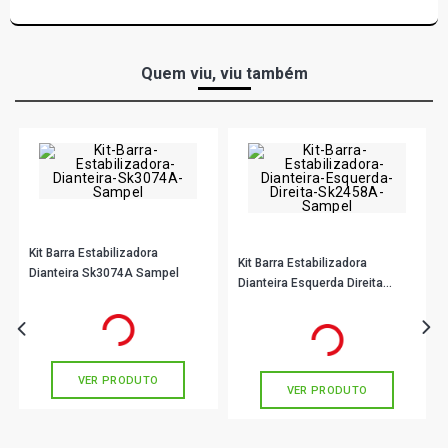
Quem viu, viu também
Kit Barra Estabilizadora
Kit Barra Estabilizadora
Dianteira Sk3074A Sampel
Dianteira Esquerda Direita
Sk2458A Sampel
R$ 33,90
no PIX
R$ 29,89
no PIX
Ou
R$ 33,90
em até 1x de
R$ 33,90
Ou
R$ 29,89
em até 1x de
R$ 29,89
sem juros
sem juros
VER PRODUTO
VER PRODUTO