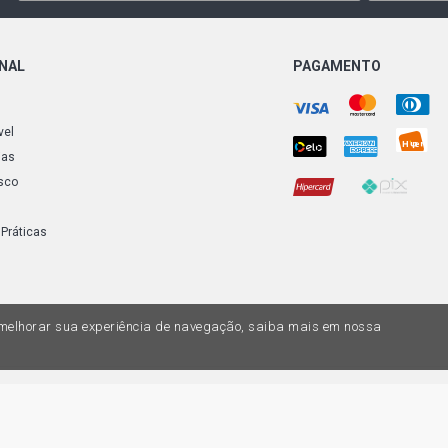
ONAL
PAGAMENTO
vel
ias
sco
 Práticas
a melhorar sua experiência de navegação, saiba mais em nossa
do variar nas lojas físicas. Ofertas válidas na compra de até 10 peças de cada 
ias de valores, o preço válido é o do carrinhos de compras. Vendas sujeitas a 
Z, uma empresa do Grupo DPaschoal - Razão Social: Comercial Automotiva S.A. -