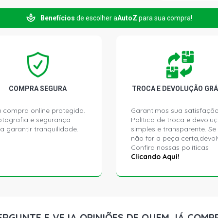
Benefícios
de escolher a
AutoZ
para sua compra!
COROLLA GL
L4 FLEX (201
COROLLA GL
2ZRFE VVTI 
COMPRA SEGURA
TROCA E DEVOLUÇÃO GRÁ
 compra online protegida.
Garantimos sua satisfação
ptografia e segurança
Política de troca e devolu
a garantir tranquilidade.
simples e transparente. Se
não for a peça certa,devol
Confira nossas políticas
Clicando Aqui!
ERGUNTE E VEJA OPINIÕES DE QUEM JÁ COMP