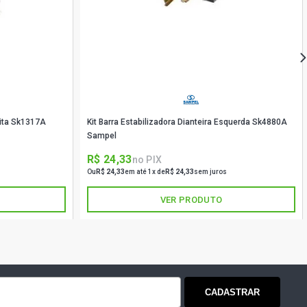
reita Sk1317A
Kit Barra Estabilizadora Dianteira Esquerda Sk4880A
Sampel
R$ 24,33
no PIX
Ou
R$ 24,33
em até 1x de
R$ 24,33
sem juros
VER PRODUTO
CADASTRAR