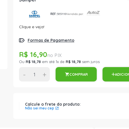
REF:
3859118
Vendido por:
Clique e veja!
Formas de Pagamento
R$ 16,90
Ou
R$ 18,78
em até 1x de
R$ 18,78
sem juros
-
+
COMPRAR
ADICIO
Calcule o frete do produto:
Não sei meu cep