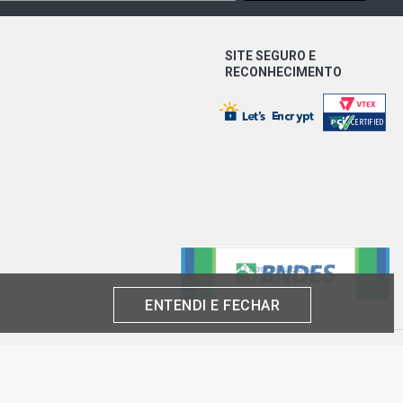
SITE SEGURO E
RECONHECIMENTO
ENTENDI E FECHAR
produto por cliente, até o término dos nossos estoques para internet. Caso os
análise e confirmação de dados.
 CNPJ: