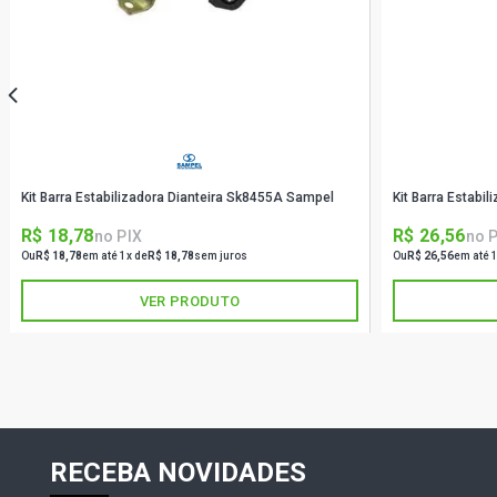
Kit Barra Estabilizadora Dianteira Sk8455A Sampel
Kit Barra Estabi
R$ 18,78
R$ 26,56
no PIX
no 
Ou
R$ 18,78
em até 1x de
R$ 18,78
sem juros
Ou
R$ 26,56
em até 
VER PRODUTO
RECEBA NOVIDADES