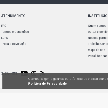
ATENDIMENTO
INSTITUCI
FAQ
Quem somos
Termos e Condições
AutoZ é confiá
LGPD
Nossas parcer
Troca e Devolução
Trabalhe Cono
Mapa do site
Portal de Boas
SIGA-NOS:
Cookies: a gente guarda estatísticas de visitas par
Política de Privacidade
Preços e condições de pagamento exclusivos para compras via internet, poden
produtos apresentem divergênc
Auto