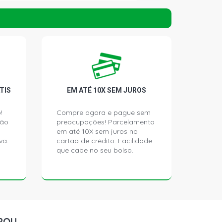
I UPPER SEDAN 1.8 16V 2ZRFE VVTI
6 - 2016)
I UPPER BLACK SEDAN 1.8 16V
L4 FLEX (2017 - 2016)
TIS
EM ATÉ 10X SEM JUROS
!
Compre agora e pague sem
ção
preocupações! Parcelamento
em até 10X sem juros no
va.
cartão de crédito. Facilidade
que cabe no seu bolso.
ROU