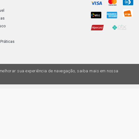
vel
ias
sco
 Práticas
a melhorar sua experiência de navegação, saiba mais em nossa
do variar nas lojas físicas. Ofertas válidas na compra de até 10 peças de cada 
ias de valores, o preço válido é o do carrinhos de compras. Vendas sujeitas a 
Z, uma empresa do Grupo DPaschoal - Razão Social: Comercial Automotiva S.A. -
7.005/0169-49 - Rua Edmundo Navarro de Andrade, 1700 - CEP 13031-695, Camp