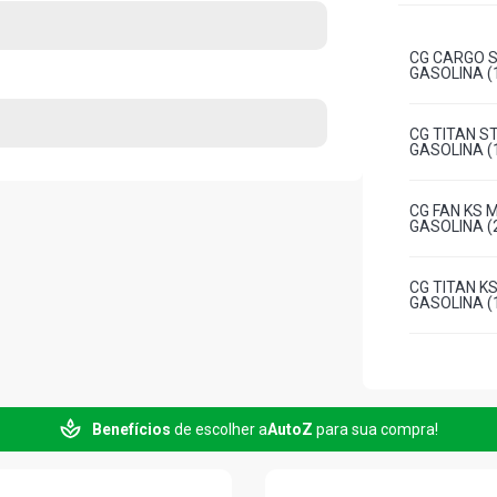
CG CARGO 
GASOLINA (1
CG TITAN S
GASOLINA (1
CG FAN KS 
GASOLINA (2
CG TITAN K
GASOLINA (1
Benefícios
de escolher a
AutoZ
para sua compra!