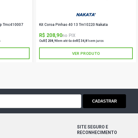
fap Tmc410007
Kit Coroa Pinhao 40 13 Tm10220 Nakata
R$ 208,90
no PIX
s
Ou
R$ 208,90
em até 6x de
R$ 34,81
sem juros
VER PRODUTO
CADASTRAR
SITE SEGURO E
RECONHECIMENTO