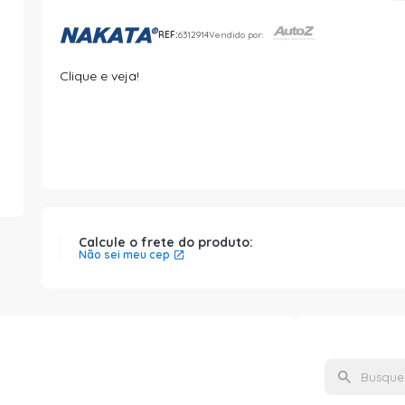
REF:
6312914
Vendido por:
Clique e veja!
Calcule o frete do produto:
Não sei meu cep