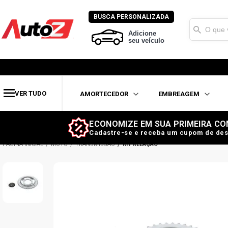
BUSCA PERSONALIZADA
Adicione
seu veículo
VER TUDO
AMORTECEDOR
EMBREAGEM
ECONOMIZE EM SUA PRIMEIRA CO
Cadastre-se e receba um cupom de des
MOTO
TRANSMISSÃO
KIT RELAÇÃO