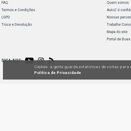
FAQ
Quem somos
Termos e Condições
AutoZ é confiá
LGPD
Nossas parcer
Troca e Devolução
Trabalhe Cono
Mapa do site
Portal de Boas
SIGA-NOS:
Cookies: a gente guarda estatísticas de visitas par
Política de Privacidade
Preços e condições de pagamento exclusivos para compras via internet, poden
produtos apresentem divergênc
Auto
45.98