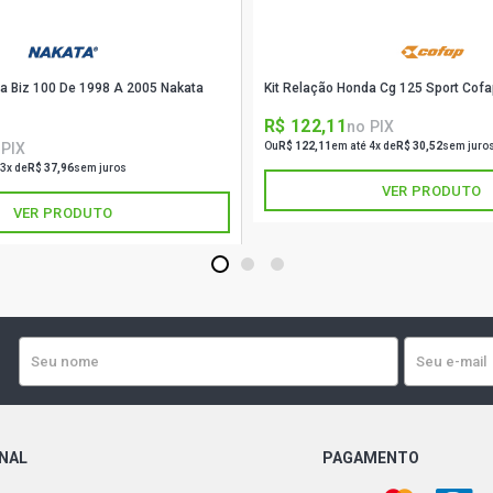
da Biz 100 De 1998 A 2005 Nakata
Kit Relação Honda Cg 125 Sport Co
R$ 122,11
no PIX
 PIX
Ou
R$ 122,11
em até 4x de
R$ 30,52
sem juro
 3x de
R$ 37,96
sem juros
VER PRODUTO
VER PRODUTO
1
2
3
ONAL
PAGAMENTO