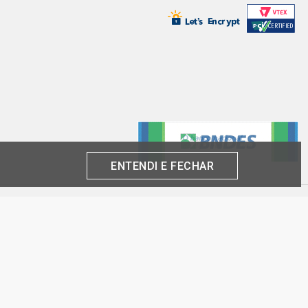
ENTENDI E FECHAR
produto por cliente, até o término dos nossos estoques para internet. Caso os
análise e confirmação de dados.
 CNPJ:
inas-SP