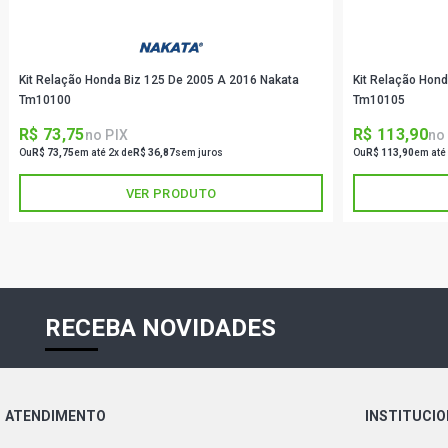
Kit Relação Honda Biz 125 De 2005 A 2016 Nakata
Kit Relação Hon
Tm10100
Tm10105
R$ 73,75
R$ 113,90
no PIX
no
Ou
R$ 73,75
em até 2x de
R$ 36,87
sem juros
Ou
R$ 113,90
em até
VER PRODUTO
RECEBA NOVIDADES
ATENDIMENTO
INSTITUCI