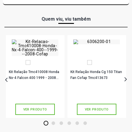
Quem viu, viu também
Kit Relação Tmc410008 Honda
Kit Relação Honda Cg 150 Titan
Nx-4 Falcon 400 1999 - 2008
Fan Cofap Tmc413673
Cofap
R$ 177,90
R$ 126,56
no PIX
no PIX
Ou
R$ 177,90
em até 5x de
R$ 35,58
Ou
R$ 126,56
em até 4x de
R$ 31,64
sem juros
sem juros
VER PRODUTO
VER PRODUTO
1
2
3
4
5
6