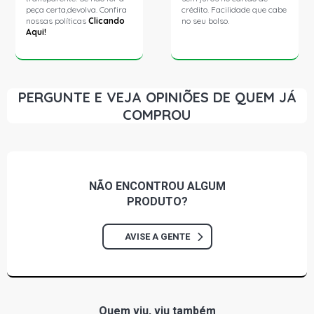
peça certa,devolva. Confira
crédito. Facilidade que cabe
nossas políticas
Clicando
no seu bolso.
Aqui!
PERGUNTE E VEJA OPINIÕES DE QUEM JÁ
COMPROU
NÃO ENCONTROU
ALGUM
PRODUTO?
AVISE A GENTE
Quem viu, viu também