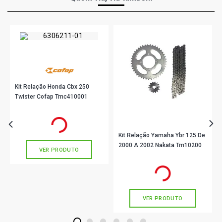
Kit Relação Honda Cbx 250
Twister Cofap Tmc410001
R$ 156,56
no PIX
Ou
R$ 156,56
em até 5x de
R$ 31,31
sem juros
Kit Relação Yamaha Ybr 125 De
2000 A 2002 Nakata Tm10200
VER PRODUTO
R$ 76,90
no PIX
Ou
R$ 76,90
em até 2x de
R$ 38,45
sem juros
VER PRODUTO