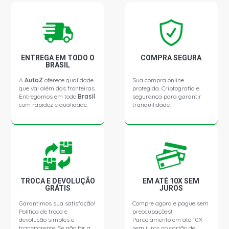
ENTREGA EM TODO O
COMPRA SEGURA
BRASIL
A
AutoZ
oferece qualidade
Sua compra online
que vai além das fronteiras.
protegida. Criptografia e
Entregamos em todo
Brasil
segurança para garantir
com rapidez e qualidade.
tranquilidade.
TROCA E DEVOLUÇÃO
EM ATÉ 10X SEM
GRÁTIS
JUROS
Garantimos sua satisfação!
Compre agora e pague sem
Política de troca e
preocupações!
devolução simples e
Parcelamento em até 10X
transparente. Se não for a
sem juros no cartão de