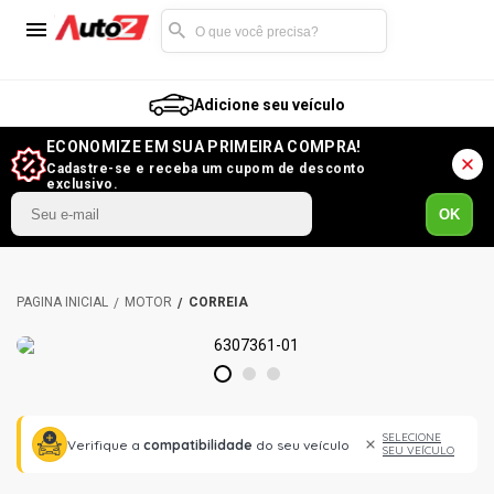
Adicione seu veículo
ECONOMIZE EM SUA PRIMEIRA COMPRA!
Cadastre-se e receba um cupom de desconto
exclusivo.
OK
MOTOR
CORREIA
1
2
3
SELECIONE
Verifique a
compatibilidade
do seu veículo
SEU VEÍCULO