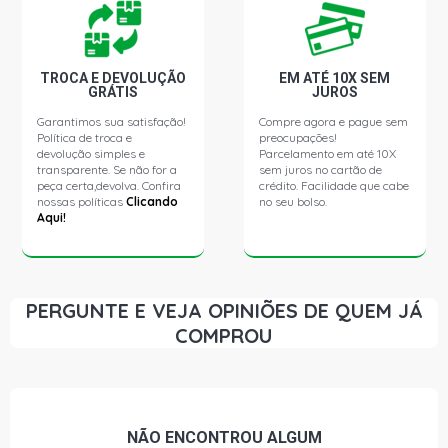
- 2012)
S10 COLINA PICKUP 2.4 8V FLEXPOWER FLEX (2005 -
2009)
TROCA E DEVOLUÇÃO
EM ATÉ 10X SEM
GRÁTIS
JUROS
Garantimos sua satisfação!
Compre agora e pague sem
S10 TORNADO PICKUP 2.4 8V FLEXPOWER FLEX (2005 -
Política de troca e
preocupações!
2009)
devolução simples e
Parcelamento em até 10X
transparente. Se não for a
sem juros no cartão de
peça certa,devolva. Confira
crédito. Facilidade que cabe
SUPREMA GLS SW 2.2 8V GASOLINA (1994 - 1996)
nossas políticas
Clicando
no seu bolso.
Aqui!
VECTRA ELEGANCE SEDAN 2.2 8V GASOLINA (2005 -
2011)
PERGUNTE E VEJA OPINIÕES DE QUEM JÁ
VECTRA ELITE SEDAN 2.2 8V GASOLINA (2005 - 2009)
COMPROU
VECTRA EXPRESSION SEDAN 2.2 8V GASOLINA (1998 -
2004)
NÃO ENCONTROU
ALGUM
VECTRA GL SEDAN 2.2 8V GASOLINA (1998 - 2003)