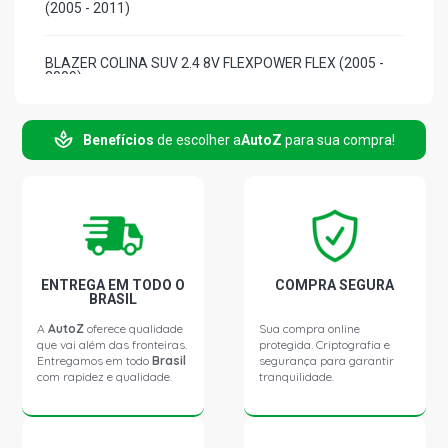
(2005 - 2011)
BLAZER COLINA SUV 2.4 8V FLEXPOWER FLEX (2005 -
2009)
OMEGA GL SEDAN 2.2 8V GASOLINA (1994 - 1995)
Benefícios
de escolher a
AutoZ
para sua compra!
OMEGA GLS SEDAN 2.2 8V GASOLINA (1994 - 1994)
S10 RODEIO PICKUP 2.4 8V C24NE GASOLINA (2001 -
2004)
ENTREGA EM TODO O
COMPRA SEGURA
BRASIL
S10 STD PICKUP 2.4 8V C24NE GASOLINA (2001 - 2004)
A
AutoZ
oferece qualidade
Sua compra online
que vai além das fronteiras.
protegida. Criptografia e
Entregamos em todo
Brasil
segurança para garantir
S10 TORNADO PICKUP 2.4 8V C24NE GASOLINA (2005 -
com rapidez e qualidade.
tranquilidade.
2007)
S10 ADVANTAGE PICKUP 2.4 8V FLEXPOWER FLEX (2005