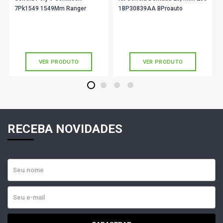
7Pk1549 1549Mm Ranger
1BP30839AA BProauto
R$ 53,22
R$ 419,90
no PIX
no PIX
Ou
R$ 53,22
em até 1x de
R$ 53,22
Ou
R$ 419,90
em até 10x de
R$ 41,99
sem juros
sem juros
VER PRODUTO
VER PRODUTO
1
2
3
4
RECEBA NOVIDADES