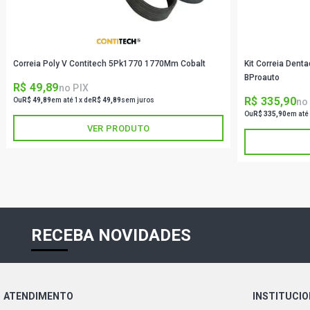
Correia Poly V Contitech 5Pk1770 1770Mm Cobalt
Kit Correia Den
BProauto
R$ 49,89
no PIX
R$ 335,90
no
Ou
R$ 49,89
em até 1x de
R$ 49,89
sem juros
Ou
R$ 335,90
em até
VER PRODUTO
RECEBA NOVIDADES
ATENDIMENTO
INSTITUCI