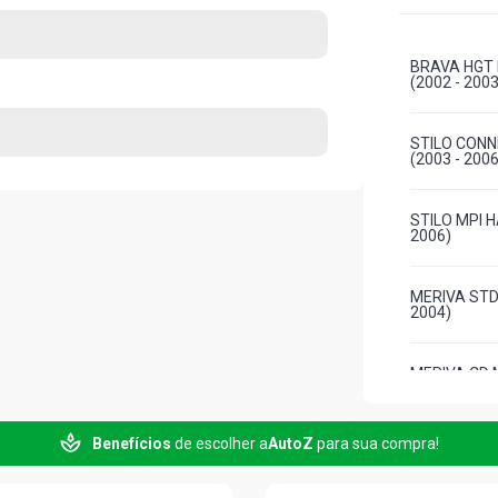
BRAVA HGT 
(2002 - 2003
STILO CONN
(2003 - 2006
STILO MPI H
2006)
MERIVA STD 
2004)
MERIVA CD M
2004)
Benefícios
de escolher a
AutoZ
para sua compra!