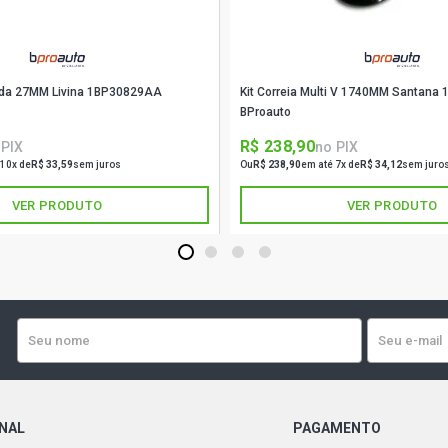
tada 27MM Livina 1BP30829AA
Kit Correia Multi V 1740MM Santan
BProauto
R$ 238,90
 PIX
no PIX
 10x de
R$ 33,59
sem juros
Ou
R$ 238,90
em até 7x de
R$ 34,12
sem juro
VER PRODUTO
VER PRODUTO
1
2
3
4
ONAL
PAGAMENTO