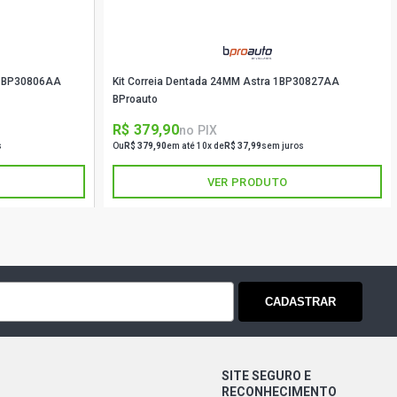
a 1BP30806AA
Kit Correia Dentada 24MM Astra 1BP30827AA
BProauto
R$ 379,90
no PIX
s
Ou
R$ 379,90
em até 10x de
R$ 37,99
sem juros
VER PRODUTO
CADASTRAR
SITE SEGURO E
RECONHECIMENTO