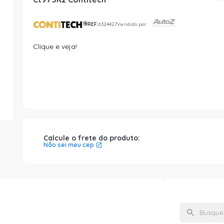
REF:
6324427
Vendido por:
Clique e veja!
Calcule o frete do produto:
Não sei meu cep