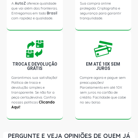
VECTRA GLS SEDAN 2.0 8V GASOLINA (1997 - 2003)
A
AutoZ
oferece qualidade
Sua compra online
que vai além das fronteiras.
protegida. Criptografia e
Entregamos em todo
Brasil
segurança para garantir
com rapidez e qualidade.
tranquilidade.
VECTRA GL IMPORTADO SEDAN 2.0 8V GASOLINA (1996
- 1996)
VECTRA GL IMPORTADO SEDAN 2.0 8V GASOLINA (1996
- 1996)
VECTRA GLS IMPORTADO SEDAN 2.0 8V GASOLINA
TROCA E DEVOLUÇÃO
EM ATÉ 10X SEM
(1996 - 1996)
GRÁTIS
JUROS
Garantimos sua satisfação!
Compre agora e pague sem
Política de troca e
VECTRA GLS IMPORTADO SEDAN 2.0 8V GASOLINA
preocupações!
(1996 - 1996)
devolução simples e
Parcelamento em até 10X
transparente. Se não for a
sem juros no cartão de
peça certa,devolva. Confira
crédito. Facilidade que cabe
nossas políticas
Clicando
no seu bolso.
VECTRA GSI IMPORTADO SEDAN 2.0 16V C20SEL
Aqui!
GASOLINA (1996 - 1996)
VECTRA GSI IMPORTADO SEDAN 2.0 16V C20SEL
GASOLINA (1996 - 1996)
PERGUNTE E VEJA OPINIÕES DE QUEM JÁ