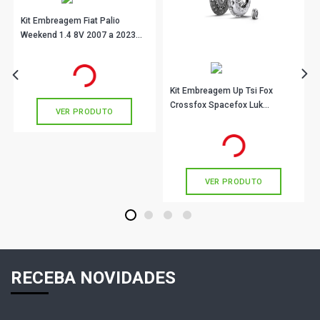
Kit Embreagem Fiat Palio
Weekend 1.4 8V 2007 a 2023
Luk 6193015000
R$ 370,47
no PIX
Ou
R$ 370,47
em até 10x de
R$ 37,04
sem juros
Kit Embreagem Up Tsi Fox
Crossfox Spacefox Luk
VER PRODUTO
6223346000
R$ 515,44
no PIX
Ou
R$ 515,44
em até 10x de
R$ 51,54
sem juros
VER PRODUTO
1
2
3
4
RECEBA NOVIDADES