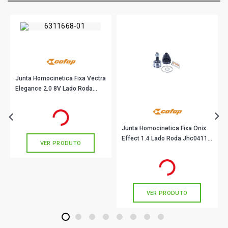
Junta Homocinetica Fixa Vectra
Elegance 2.0 8V Lado Roda
Jhc04117 Cofap
R$ 218,78
no PIX
Ou
R$ 218,78
em até 7x de
R$ 31,25
sem juros
Junta Homocinetica Fixa Onix
Effect 1.4 Lado Roda Jhc04112
VER PRODUTO
Cofap
R$ 171,00
no PIX
Ou
R$ 171,00
em até 5x de
R$ 34,20
sem juros
VER PRODUTO
1
2
3
4
5
6
7
8