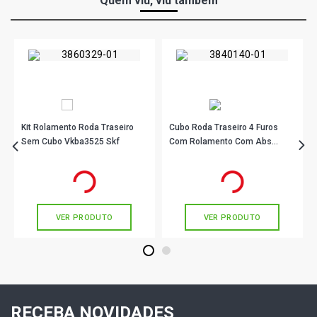
Quem viu, viu também
Kit Rolamento Roda Traseiro
Cubo Roda Traseiro 4 Furos
Sem Cubo Vkba3525 Skf
Com Rolamento Com Abs
Vkba6803A Skf
R$ 98,78
R$ 271,00
no PIX
no PIX
Ou
R$ 98,78
em até 3x de
R$ 32,92
Ou
R$ 271,00
em até 9x de
R$ 30,11
sem juros
sem juros
VER PRODUTO
VER PRODUTO
1
2
RECEBA NOVIDADES