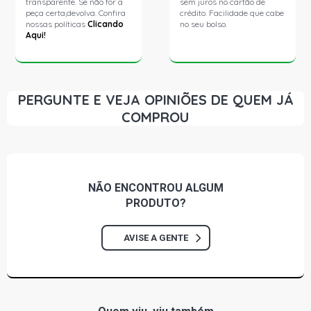
transparente. Se não for a
sem juros no cartão de
peça certa,devolva. Confira
crédito. Facilidade que cabe
nossas políticas
Clicando
no seu bolso.
Aqui!
PERGUNTE E VEJA OPINIÕES DE QUEM JÁ
COMPROU
NÃO ENCONTROU
ALGUM
PRODUTO?
AVISE A GENTE