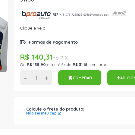
REF:
KIT1978-7285132-63465
Vendido por:
Clique e veja!
Formas de Pagamento
R$ 140,31
Ou
R$ 155,90
em até 5x de
R$ 31,18
sem juros
-
+
COMPRAR
ADICIO
Calcule o frete do produto:
Não sei meu cep