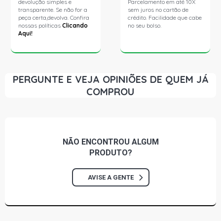
devolução simples e
Parcelamento em até 10X
transparente. Se não for a
sem juros no cartão de
peça certa,devolva. Confira
crédito. Facilidade que cabe
nossas políticas
Clicando
no seu bolso.
Aqui!
PERGUNTE E VEJA OPINIÕES DE QUEM JÁ
COMPROU
NÃO ENCONTROU
ALGUM
PRODUTO?
AVISE A GENTE