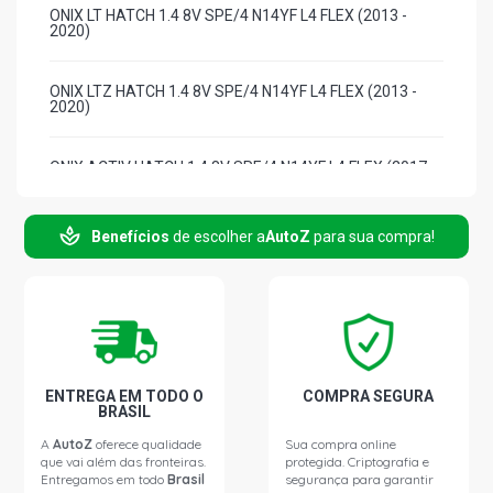
ONIX LT HATCH 1.4 8V SPE/4 N14YF L4 FLEX (2013 -
2020)
ONIX LTZ HATCH 1.4 8V SPE/4 N14YF L4 FLEX (2013 -
2020)
ONIX ACTIV HATCH 1.4 8V SPE/4 N14YF L4 FLEX (2017 -
2020)
Benefícios
de escolher a
AutoZ
para sua compra!
ONIX EFFECT HATCH 1.4 8V SPE/4 N14YF L4 FLEX (2015
- 2020)
ONIX SELEÇÃO HATCH 1.0 8V SPE/4 N10YFH L4 FLEX
(2015 - 2015)
ENTREGA EM TODO O
COMPRA SEGURA
BRASIL
A
AutoZ
oferece qualidade
Sua compra online
que vai além das fronteiras.
protegida. Criptografia e
Entregamos em todo
Brasil
segurança para garantir