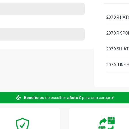
207 XR HATC
207 XR SPOR
207 XSI HAT
207 X-LINE 
Benefícios
de escolher a
AutoZ
para sua compra!