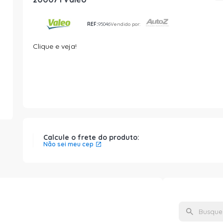
REF:
95046
Vendido por:
Clique e veja!
Calcule o frete do produto:
Não sei meu cep