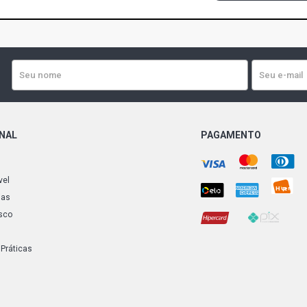
ONAL
PAGAMENTO
vel
ias
sco
 Práticas