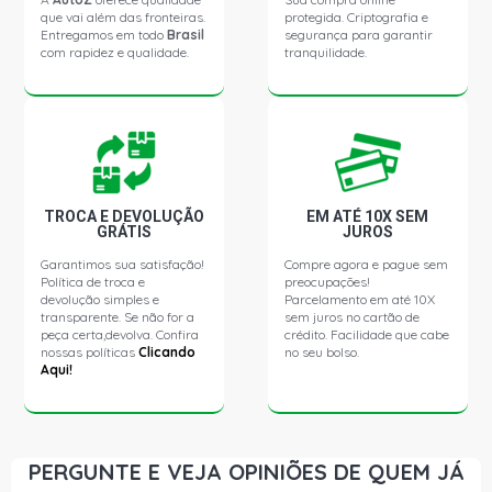
que vai além das fronteiras.
protegida. Criptografia e
Entregamos em todo
Brasil
segurança para garantir
com rapidez e qualidade.
tranquilidade.
GOL G2 STD HATCH 1.6 8V AP (1995 - 1999)
GOL G2 ATLANTA HATCH 1.6 8V AP (1995 - 1998)
GOL G2 CL HATCH 1.6 8V AP (1997 - 1999)
TROCA E DEVOLUÇÃO
EM ATÉ 10X SEM
GRÁTIS
JUROS
GOL G2 CLI HATCH 1.6 8V AP (1995 - 1996)
Garantimos sua satisfação!
Compre agora e pague sem
Política de troca e
preocupações!
GOL G2 COPA HATCH 1.6 8V AP (1995 - 1996)
devolução simples e
Parcelamento em até 10X
transparente. Se não for a
sem juros no cartão de
peça certa,devolva. Confira
crédito. Facilidade que cabe
nossas políticas
Clicando
no seu bolso.
GOL G2 GL HATCH 1.6 8V AP (1995 - 1999)
Aqui!
GOL G2 I HATCH 1.6 8V AP (1995 - 1998)
PERGUNTE E VEJA OPINIÕES DE QUEM JÁ
GOL G2 MI HATCH 1.6 8V AP (1997 - 1999)