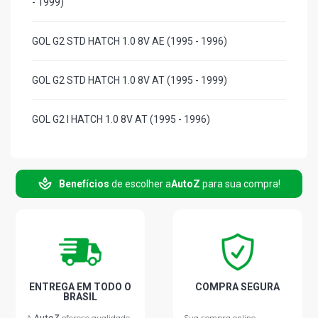
- 1999)
GOL G2 STD HATCH 1.0 8V AE (1995 - 1996)
GOL G2 STD HATCH 1.0 8V AT (1995 - 1999)
GOL G2 I HATCH 1.0 8V AT (1995 - 1996)
GOL G2 PLUS HATCH 1.0 8V AT (1995 - 1999)
Benefícios
de escolher a
AutoZ
para sua compra!
GOL G2 SPECIAL HATCH 1.0 8V AT (1997 - 1999)
GOL G2 STD HATCH 1.6 8V AE (1995 - 1997)
GOL G2 CLI HATCH 1.6 8V AE (1995 - 1997)
ENTREGA EM TODO O
COMPRA SEGURA
BRASIL
GOL G2 I HATCH 1.6 8V AE (1995 - 1997)
A
AutoZ
oferece qualidade
Sua compra online