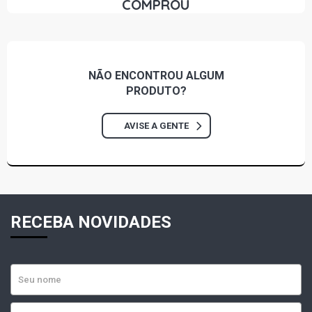
COMPROU
GOL G2 ROLLING STONES HATCH 1.6 8V AP (1995 -
1996)
NÃO ENCONTROU
ALGUM
GOL G2 STAR HATCH 1.6 8V AP (1996 - 1998)
PRODUTO?
GOL G2 STD HATCH 1.8 8V AP (1995 - 1999)
AVISE A GENTE
GOL G2 ATLANTA HATCH 1.8 8V AP (1995 - 1996)
GOL G2 CL HATCH 1.8 8V AP (1997 - 1999)
RECEBA NOVIDADES
GOL G2 CLI HATCH 1.8 8V AP (1995 - 1996)
GOL G2 COPA HATCH 1.8 8V AP (1995 - 1996)
GOL G2 GL HATCH 1.8 8V AP (1995 - 1999)