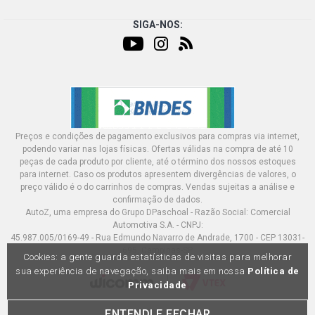
SIGA-NOS:
Preços e condições de pagamento exclusivos para compras via internet,
podendo variar nas lojas físicas. Ofertas válidas na compra de até 10
peças de cada produto por cliente, até o término dos nossos estoques
para internet. Caso os produtos apresentem divergências de valores, o
preço válido é o do carrinhos de compras. Vendas sujeitas a análise e
confirmação de dados.
AutoZ, uma empresa do Grupo DPaschoal - Razão Social: Comercial
Automotiva S.A. - CNPJ:
45.987.005/0169-49 - Rua Edmundo Navarro de Andrade, 1700 - CEP 13031-
695, Campinas-SP
Cookies: a gente guarda estatísticas de visitas para melhorar
sua experiência de navegação, saiba mais em nossa
Política de
Privacidade
ENTENDI E FECHAR