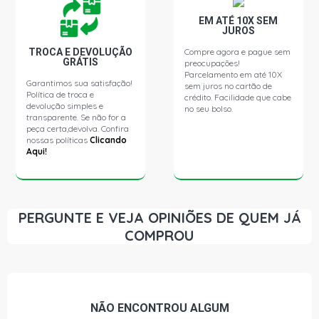
CORSA HATCH SUPER HATCH 1.0 16V GASOLINA (1998 -
EM ATÉ 10X SEM
2004)
JUROS
TROCA E DEVOLUÇÃO
Compre agora e pague sem
GRÁTIS
preocupações!
CORSA HATCH SUPER WIND HATCH 1.0 8V EFI
Parcelamento em até 10X
GASOLINA (1994 - 1996)
Garantimos sua satisfação!
sem juros no cartão de
Política de troca e
crédito. Facilidade que cabe
devolução simples e
no seu bolso.
CORSA HATCH WIND MILENIUM HATCH 1.0 8V MPFI
transparente. Se não for a
GASOLINA (1996 - 2009)
peça certa,devolva. Confira
nossas políticas
Clicando
Aqui!
CORSA HATCH STD HATCH 1.0 8V VHC GASOLINA (2002
- 2008)
PERGUNTE E VEJA OPINIÕES DE QUEM JÁ
CORSA HATCH SUPER HATCH 1.0 8V MPFI GASOLINA
(1995 - 1999)
COMPROU
CORSA HATCH SUPER WIND HATCH 1.0 8V MPFI
GASOLINA (2002 - 2008)
NÃO ENCONTROU
ALGUM
CORSA HATCH WIND HATCH 1.0 8V MPFI GASOLINA