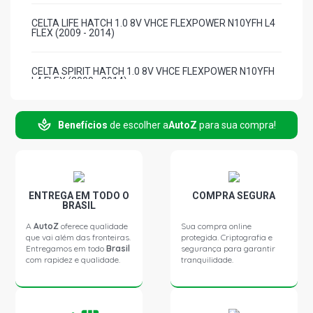
CELTA LIFE HATCH 1.0 8V VHCE FLEXPOWER N10YFH L4
FLEX (2009 - 2014)
CELTA SPIRIT HATCH 1.0 8V VHCE FLEXPOWER N10YFH
L4 FLEX (2009 - 2014)
CELTA SUPER HATCH 1.0 8V VHCE FLEXPOWER N10YFH
Benefícios
de escolher a
AutoZ
para sua compra!
L4 FLEX (2006 - 2009)
CELTA ENERGY HATCH 1.4 8V 5N GASOLINA (2004 -
2008)
ENTREGA EM TODO O
COMPRA SEGURA
BRASIL
CELTA LIFE HATCH 1.4 8V 5N GASOLINA (2004 - 2008)
A
AutoZ
oferece qualidade
Sua compra online
que vai além das fronteiras.
protegida. Criptografia e
Entregamos em todo
Brasil
segurança para garantir
CELTA SPIRIT HATCH 1.4 8V 5N GASOLINA (2004 - 2008)
com rapidez e qualidade.
tranquilidade.
CELTA SUPER HATCH 1.4 8V 5N GASOLINA (2004 - 2007)