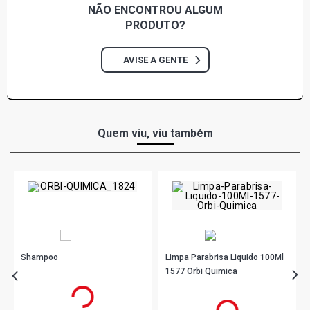
NÃO ENCONTROU
ALGUM
PRODUTO?
AVISE A GENTE
Quem viu, viu também
Shampoo
Limpa Parabrisa Liquido 100Ml
1577 Orbi Quimica
R$ 8,90
no PIX
R$ 4,90
no PIX
Ou
R$ 8,90
em até 1x de
R$ 8,90
sem juros
Ou
R$ 4,90
em até 1x de
R$ 4,90