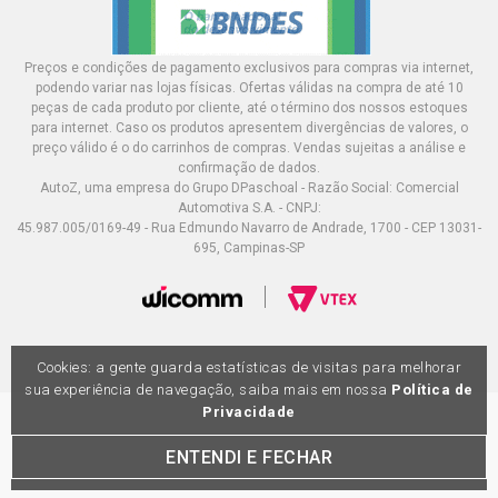
Preços e condições de pagamento exclusivos para compras via internet,
podendo variar nas lojas físicas. Ofertas válidas na compra de até 10
peças de cada produto por cliente, até o término dos nossos estoques
para internet. Caso os produtos apresentem divergências de valores, o
preço válido é o do carrinhos de compras. Vendas sujeitas a análise e
confirmação de dados.
AutoZ, uma empresa do Grupo DPaschoal - Razão Social: Comercial
Automotiva S.A. - CNPJ:
45.987.005/0169-49 - Rua Edmundo Navarro de Andrade, 1700 - CEP 13031-
695, Campinas-SP
Cookies: a gente guarda estatísticas de visitas para melhorar
sua experiência de navegação, saiba mais em nossa
Política de
Privacidade
ENTENDI E FECHAR