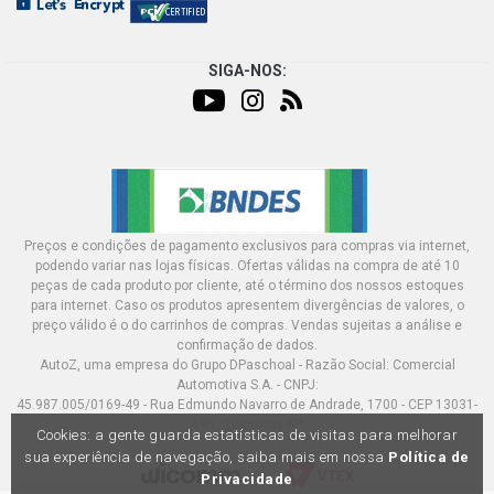
SIGA-NOS:
Preços e condições de pagamento exclusivos para compras via internet,
podendo variar nas lojas físicas. Ofertas válidas na compra de até 10
peças de cada produto por cliente, até o término dos nossos estoques
para internet. Caso os produtos apresentem divergências de valores, o
preço válido é o do carrinhos de compras. Vendas sujeitas a análise e
confirmação de dados.
AutoZ, uma empresa do Grupo DPaschoal - Razão Social: Comercial
Automotiva S.A. - CNPJ:
45.987.005/0169-49 - Rua Edmundo Navarro de Andrade, 1700 - CEP 13031-
695, Campinas-SP
Cookies: a gente guarda estatísticas de visitas para melhorar
sua experiência de navegação, saiba mais em nossa
Política de
Privacidade