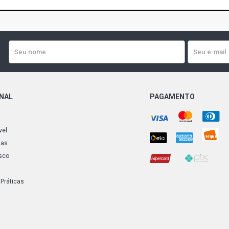
ONAL
PAGAMENTO
vel
ias
sco
 Práticas