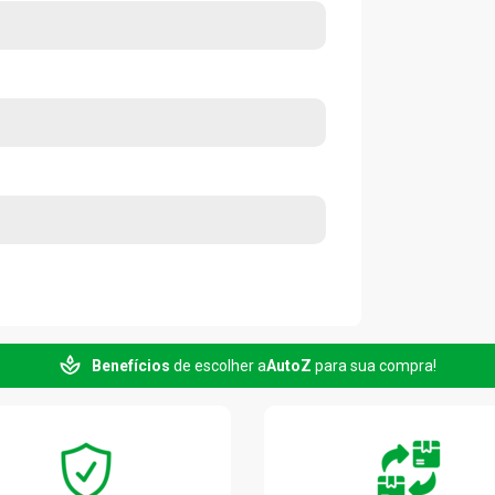
Benefícios
de escolher a
AutoZ
para sua compra!