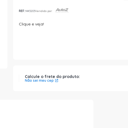
REF:
1443203
Vendido por:
Clique e veja!
Calcule o frete do produto:
Não sei meu cep