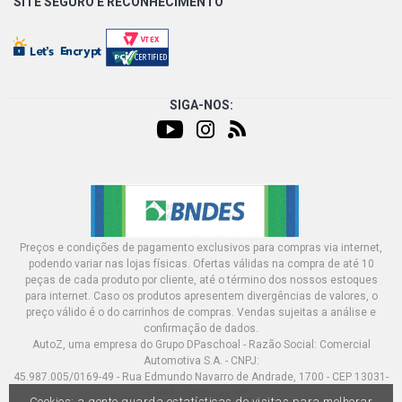
SITE SEGURO E
RECONHECIMENTO
SIGA-NOS:
Preços e condições de pagamento exclusivos para compras via internet,
podendo variar nas lojas físicas. Ofertas válidas na compra de até 10
peças de cada produto por cliente, até o término dos nossos estoques
para internet. Caso os produtos apresentem divergências de valores, o
preço válido é o do carrinhos de compras. Vendas sujeitas a análise e
confirmação de dados.
AutoZ, uma empresa do Grupo DPaschoal - Razão Social: Comercial
Automotiva S.A. - CNPJ:
45.987.005/0169-49 - Rua Edmundo Navarro de Andrade, 1700 - CEP 13031-
695, Campinas-SP
Cookies: a gente guarda estatísticas de visitas para melhorar