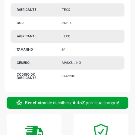
FABRICANTE
TEXX
COR
PRETO
FABRICANTE
TEXX
TAMANHO
64
GÊNERO
MASCULINO
CÓDIGO DO
1443204
FABRICANTE
Benefícios
de escolher a
AutoZ
para sua compra!