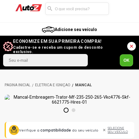
Adicione seu veículo
ECONOMIZE EM SUA PRIMEIRA COMPRA!
Cadastre-se e receba um cupom de desconto
exclusivo.
OK
ELÉTRICA E IGNIÇÃO
MANCAL
1
2
SELECIONE
Verifique a
compatibilidade
do seu veículo
SEU VEÍCULO