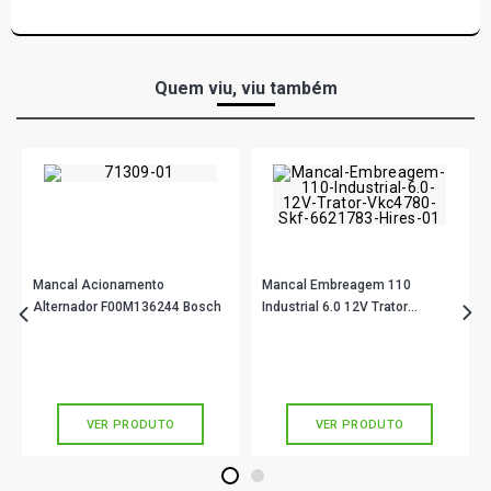
Quem viu, viu também
Mancal Acionamento
Mancal Embreagem 110
Alternador F00M136244 Bosch
Industrial 6.0 12V Trator
Vkc4780 Skf
R$ 193,90
R$ 173,90
no PIX
no PIX
Ou
R$ 193,90
em até 6x de
R$ 32,31
Ou
R$ 173,90
em até 5x de
R$ 34,78
sem juros
sem juros
VER PRODUTO
VER PRODUTO
1
2