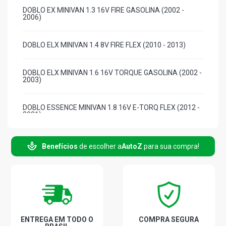
DOBLO EX MINIVAN 1.3 16V FIRE GASOLINA (2002 -
2006)
DOBLO ELX MINIVAN 1.4 8V FIRE FLEX (2010 - 2013)
DOBLO ELX MINIVAN 1.6 16V TORQUE GASOLINA (2002 -
2003)
DOBLO ESSENCE MINIVAN 1.8 16V E-TORQ FLEX (2012 -
2021)
DOBLO ADVENTURE-TRYON MINIVAN 1.8 8V
Benefícios
de escolher a
AutoZ
para sua compra!
POWERTRAIN FLEX (2006 - 2020)
DOBLO CARGO MINIVAN 1.8 8V POWERTRAIN FLEX (2006
- 2021)
DOBLO ELX MINIVAN 1.8 8V POWERTRAIN FLEX (2006 -
2011)
ENTREGA EM TODO O
COMPRA SEGURA