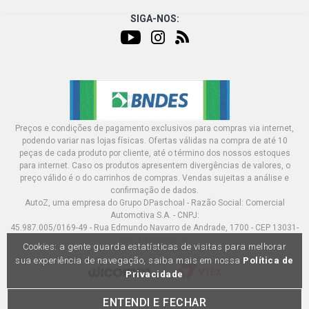
2007)
SIGA-NOS:
MAREA ELX SEDAN 1.8 16V TWINCAN GASOLINA (2003 -
2007)
MAREA SX SEDAN 1.8 16V TWINCAN GASOLINA (1999 -
2005)
Preços e condições de pagamento exclusivos para compras via internet,
MAREA CITY SEDAN 2.0 20V FIVETECH GASOLINA (1998
podendo variar nas lojas físicas. Ofertas válidas na compra de até 10
- 2000)
peças de cada produto por cliente, até o término dos nossos estoques
para internet. Caso os produtos apresentem divergências de valores, o
preço válido é o do carrinhos de compras. Vendas sujeitas a análise e
MAREA ELX SEDAN 2.0 20V FIVETECH GASOLINA (1998 -
2000)
confirmação de dados.
AutoZ, uma empresa do Grupo DPaschoal - Razão Social: Comercial
Automotiva S.A. - CNPJ:
45.987.005/0169-49 - Rua Edmundo Navarro de Andrade, 1700 - CEP 13031-
MAREA HLX SEDAN 2.0 20V FIVETECH GASOLINA (1998 -
2000)
695, Campinas-SP
Cookies: a gente guarda estatísticas de visitas para melhorar
sua experiência de navegação, saiba mais em nossa
Política de
Privacidade
MAREA SX SEDAN 2.0 20V FIVETECH GASOLINA (1998 -
2000)
ENTENDI E FECHAR