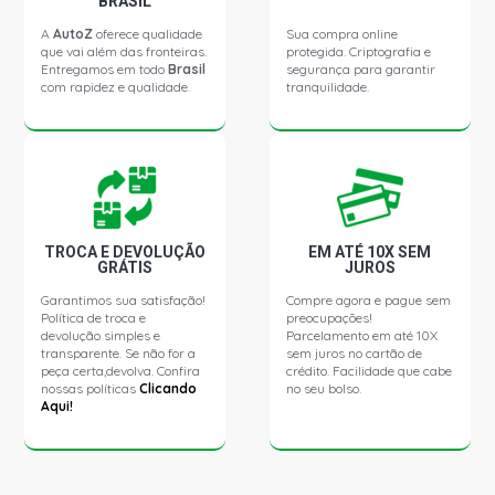
BRASIL
A
AutoZ
oferece qualidade
Sua compra online
DOBLO HLX MINIVAN 1.8 8V POWERTRAIN FLEX (2007 -
que vai além das fronteiras.
protegida. Criptografia e
2011)
Entregamos em todo
Brasil
segurança para garantir
com rapidez e qualidade.
tranquilidade.
DOBLO ADVENTURE-TRYON MINIVAN 1.8 8V
POWERTRAIN GASOLINA (2004 - 2020)
DOBLO CARGO MINIVAN 1.8 8V POWERTRAIN GASOLINA
(2004 - 2006)
TROCA E DEVOLUÇÃO
EM ATÉ 10X SEM
GRÁTIS
JUROS
DOBLO ELX MINIVAN 1.8 8V POWERTRAIN GASOLINA
(2004 - 2006)
Garantimos sua satisfação!
Compre agora e pague sem
Política de troca e
preocupações!
devolução simples e
Parcelamento em até 10X
DUCATO STD VAN 1.9 8V DIESEL (1990 - 1993)
transparente. Se não for a
sem juros no cartão de
peça certa,devolva. Confira
crédito. Facilidade que cabe
nossas políticas
Clicando
no seu bolso.
Aqui!
DUCATO CARGO CURTO VAN 2.3 16V MULTIJET M9T 692
DIESEL (2010 - 2017)
DUCATO COMBINATO VAN 2.3 16V MULTIJET M9T 692