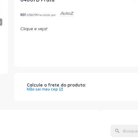
REF:
6306799
Vendido por:
Clique e veja!
Calcule o frete do produto:
Não sei meu cep