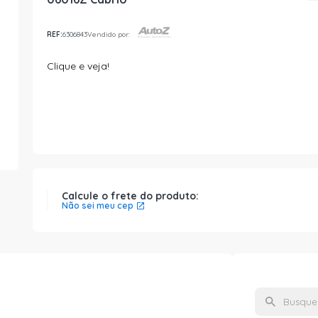
REF:
6306843
Vendido por:
Clique e veja!
Calcule o frete do produto:
Não sei meu cep