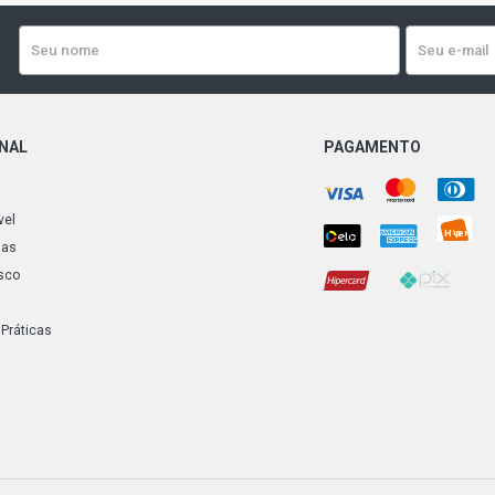
ONAL
PAGAMENTO
vel
ias
sco
 Práticas