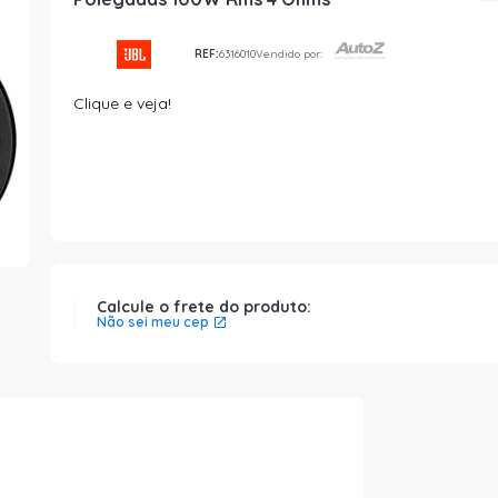
REF:
6316010
Vendido por:
Clique e veja!
Calcule o frete do produto:
Não sei meu cep