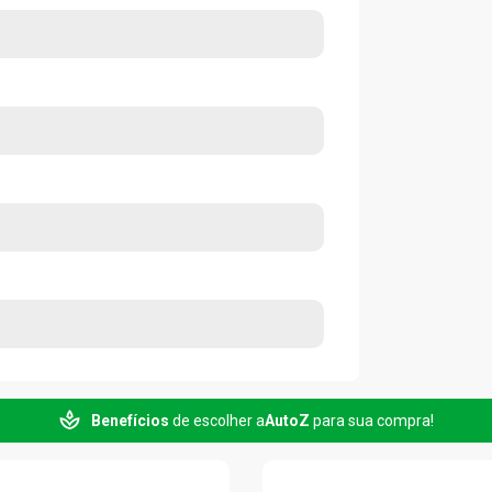
Benefícios
de escolher a
AutoZ
para sua compra!