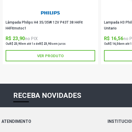
Lâmpada Philips H4 35/35W 12V P43T 38 H4Fit
Lampada H3 Phil
H4Fitmotoc1
Unitario
R$ 23,90
R$ 16,56
no PIX
no P
Ou
R$ 23,90
em até 1x de
R$ 23,90
sem juros
Ou
R$ 16,56
em até 1
VER PRODUTO
RECEBA NOVIDADES
ATENDIMENTO
INSTITUCI