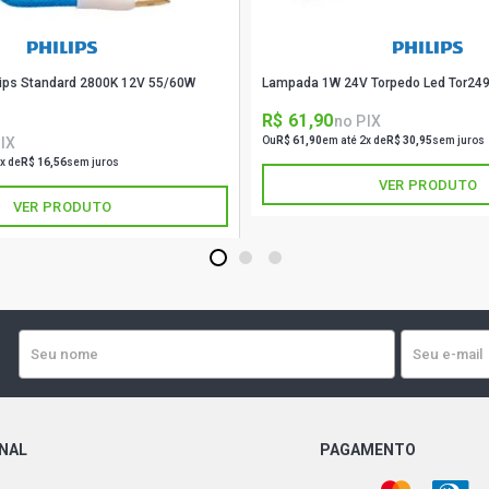
ips Standard 2800K 12V 55/60W
Lampada 1W 24V Torpedo Led Tor249
R$ 61,90
no PIX
IX
Ou
R$ 61,90
em até 2x de
R$ 30,95
sem juros
x de
R$ 16,56
sem juros
VER PRODUTO
VER PRODUTO
1
2
3
ONAL
PAGAMENTO