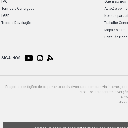
FAQ
Quem somos
Termos e Condições
AutoZ é confiá
LGPD
Nossas parcer
Troca e Devolução
Trabalhe Cono
Mapa do site
Portal de Boas
SIGA-NOS:
Preços e condições de pagamento exclusivos para compras via internet, poden
produtos apresentem divergênc
Auto
45.98