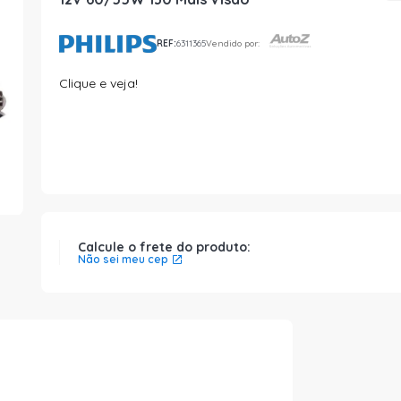
REF:
6311365
Vendido por:
Clique e veja!
Calcule o frete do produto:
Não sei meu cep