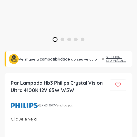
1
2
3
4
5
SELECIONE
Verifique a
compatibilidade
do seu veículo
SEU VEÍCULO
Par Lampada Hb3 Philips Crystal Vision
Ultra 4100K 12V 65W W5W
REF:
6319047
Vendido por:
Clique e veja!