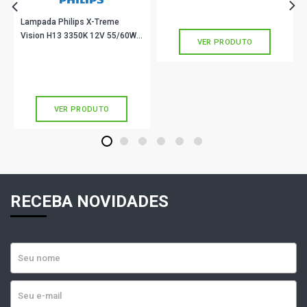
Ou
R$ 17,67
em até 1x de
R$ 17,67
sem juros
Lampada Philips X-Treme
Vision H13 3350K 12V 55/60W
VER PRODUTO
Dobro De Alcance Unitario
R$ 113,90
no PIX
Ou
R$ 113,90
em até 3x de
R$ 37,96
sem juros
VER PRODUTO
1
2
3
4
5
6
RECEBA NOVIDADES