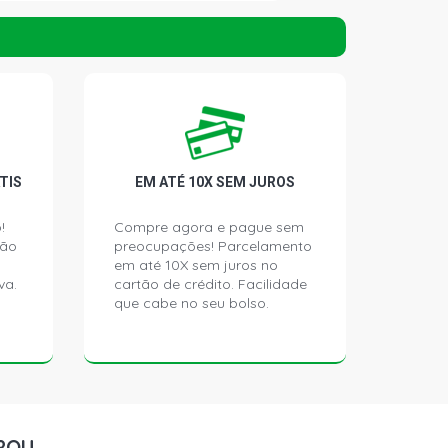
HATCH 1.0 16V GASOLINA (2001 -
 HATCH 1.0 16V GASOLINA (2003 -
HATCH 1.4 8V TU3JP(KFV) FLEX (2004
TIS
EM ATÉ 10X SEM JUROS
!
Compre agora e pague sem
ção
preocupações! Parcelamento
GHT HATCH 1.4 8V TU3JP(KFV) FLEX
)
em até 10X sem juros no
va.
cartão de crédito. Facilidade
que cabe no seu bolso.
CE HATCH 1.4 8V TU3JP(KFV) FLEX
)
ON HATCH 1.4 8V FLEX (2006 - 2010)
ROU
 HATCH 1.4 8V TU3JP(KFW) GASOLINA