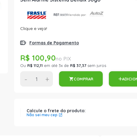
REF:
86839
Vendido por:
Clique e veja!
Formas de Pagamento
R$ 100,90
Ou
R$ 112,11
em até 3x de
R$ 37,37
sem juros
-
+
COMPRAR
ADICIO
Calcule o frete do produto:
Não sei meu cep