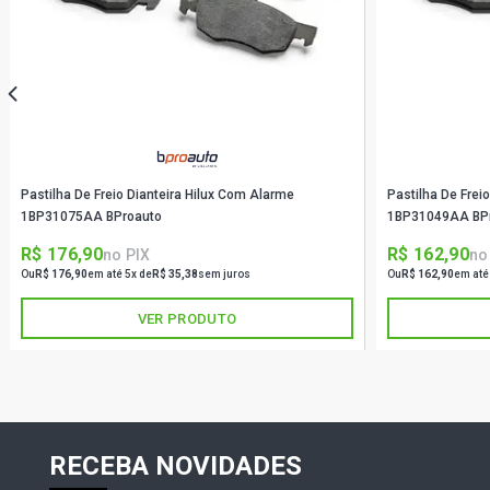
Pastilha De Freio Dianteira Hilux Com Alarme
Pastilha De Frei
1BP31075AA BProauto
1BP31049AA BP
R$ 176,90
R$ 162,90
no PIX
no
Ou
R$ 176,90
em até 5x de
R$ 35,38
sem juros
Ou
R$ 162,90
em até
VER PRODUTO
RECEBA NOVIDADES