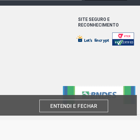
HATCH 1.6 16V GASOLINA (2001 -
SITE SEGURO E
RECONHECIMENTO
 HATCH 1.6 16V GASOLINA (2003 -
N HATCH 1.6 8V TU5JP4(NFZ)
999 - 2001)
ON HATCH 1.6 8V GASOLINA (1999 -
HATCH 1.6 8V GASOLINA (1999 -
ENTENDI E FECHAR
ENCE SW 1.4 8V FLEX (2005 - 2008)
produto por cliente, até o término dos nossos estoques para internet. Caso os
SENCE SW 1.4 8V GASOLINA (2005 -
análise e confirmação de dados.
 CNPJ: