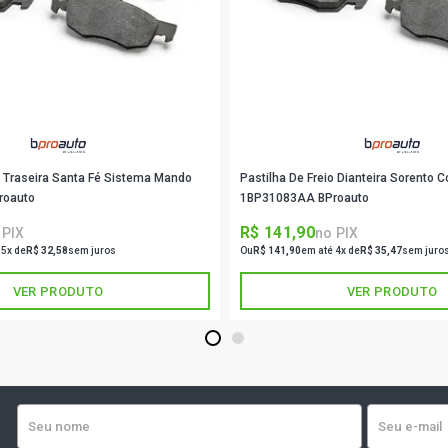
206 PRESENC
206 TECHNO 
206 FELINE 
2008)
o Traseira Santa Fé Sistema Mando
Pastilha De Freio Dianteira Sorento
206 PASSIO
roauto
1BP31083AA BProauto
(2001 - 2004
R$ 141,90
 PIX
no PIX
 5x de
R$ 32,58
sem juros
Ou
R$ 141,90
em até 4x de
R$ 35,47
sem juro
206 PRESEN
2007)
VER PRODUTO
VER PRODUTO
206 QUICKS
1
2
- 2004)
206 RALLYE 
2006)