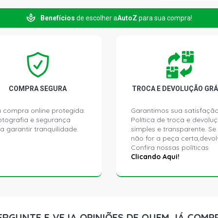
Benefícios
de escolher a
AutoZ
para sua compra!
206 SOLEIL 
2004)
206 TECHNO
2004)
206 FELINE 
COMPRA SEGURA
TROCA E DEVOLUÇÃO GRÁ
- 2008)
 compra online protegida.
Garantimos sua satisfação
ptografia e segurança
Política de troca e devolu
206 MOONLI
a garantir tranquilidade.
simples e transparente. Se
(2007 - 2008
não for a peça certa,devol
Confira nossas políticas
206 PRESEN
Clicando Aqui!
(2004 - 2008
206 SENSATI
ERGUNTE E VEJA OPINIÕES DE QUEM JÁ COMP
206 FELINE