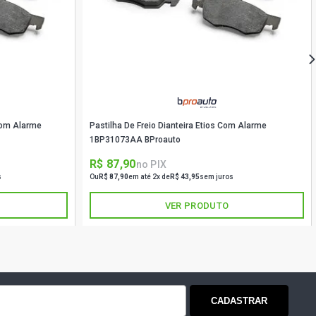
E HATCH 1.6 16V FLEX (2003 - 2007)
HATCH 1.6 16V FLEX (2003 - 2008)
HATCH 1.6 16V GASOLINA (2003 -
 Com Alarme
Pastilha De Freio Dianteira Etios Com Alarme
N HATCH 1.6 16V TU5JP4 GASOLINA
1BP31073AA BProauto
)
R$ 87,90
no PIX
s
Ou
R$ 87,90
em até 2x de
R$ 43,95
sem juros
CE HATCH 1.6 16V GASOLINA (2003 -
VER PRODUTO
ILVER HATCH 1.6 16V GASOLINA (2001
HATCH 1.6 16V GASOLINA (2001 -
CADASTRAR