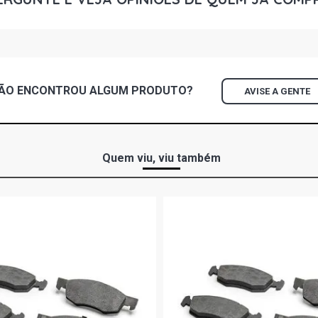
(2004 - 2008
206 HOLIDA
GASOLINA (2
ÃO ENCONTROU
ALGUM
PRODUTO?
AVISE A GENTE
206 PRESEN
2008)
206 STD HAT
Quem viu, viu também
206 ALLURE 
2008)
206 FELINE 
2008)
206 HOLIDAY
2006)