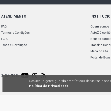
ATENDIMENTO
INSTITUCI
FAQ
Quem somos
Termos e Condições
AutoZ é confiá
LGPD
Nossas parcer
Troca e Devolução
Trabalhe Cono
Mapa do site
Portal de Boas
SIGA-NOS:
Cookies: a gente guarda estatísticas de visitas par
Política de Privacidade
Preços e condições de pagamento exclusivos para compras via internet, poden
produtos apresentem divergênc
Auto