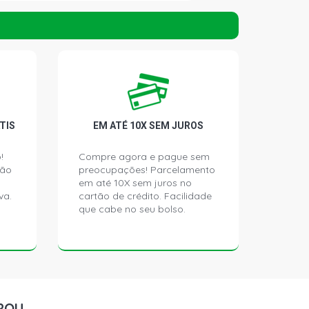
UPE 2.0 16V TFSI GASOLINA (2012 -
TIS
EM ATÉ 10X SEM JUROS
!
Compre agora e pague sem
ção
preocupações! Parcelamento
em até 10X sem juros no
va.
cartão de crédito. Facilidade
que cabe no seu bolso.
ROU