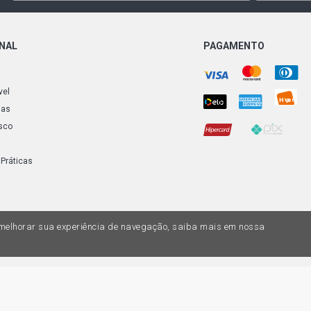
ONAL
PAGAMENTO
vel
ias
sco
 Práticas
a melhorar sua experiência de navegação, saiba mais em nossa
do variar nas lojas físicas. Ofertas válidas na compra de até 10 peças de cada 
ias de valores, o preço válido é o do carrinhos de compras. Vendas sujeitas a 
Z, uma empresa do Grupo DPaschoal - Razão Social: Comercial Automotiva S.A. -