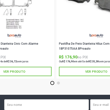
o Dianteira Civic Com Alarme
Pastilha De Freio Dianteira Hilux Co
roauto
1BP31075AA BProauto
R$ 176,90
 PIX
no PIX
 4x de
R$ 36,72
sem juros
Ou
R$ 176,90
em até 5x de
R$ 35,38
sem juro
VER PRODUTO
VER PRODUTO
1
2