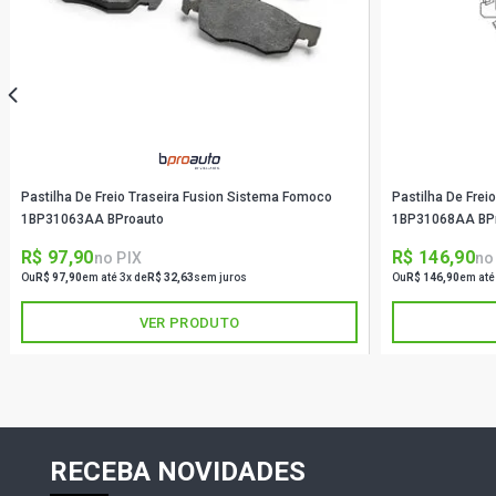
Pastilha De Freio Traseira Fusion Sistema Fomoco
Pastilha De Frei
1BP31063AA BProauto
1BP31068AA BP
R$ 97,90
R$ 146,90
no PIX
no
Ou
R$ 97,90
em até 3x de
R$ 32,63
sem juros
Ou
R$ 146,90
em até
VER PRODUTO
RECEBA NOVIDADES