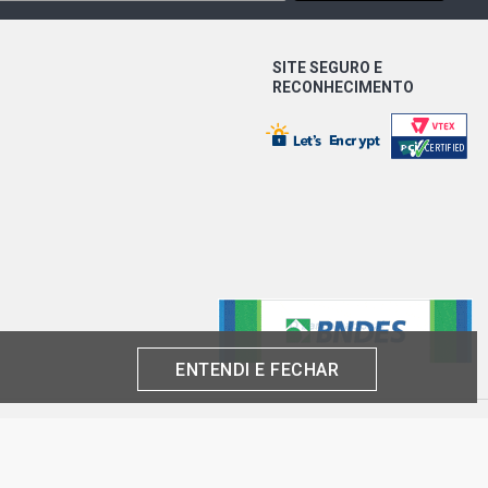
SITE SEGURO E
RECONHECIMENTO
ENTENDI E FECHAR
produto por cliente, até o término dos nossos estoques para internet. Caso os
análise e confirmação de dados.
 CNPJ: