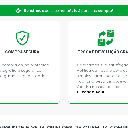
Benefícios
de escolher a
AutoZ
para sua compra!
A5 COUPE CO
2016)
COMPRA SEGURA
TROCA E DEVOLUÇÃO GRÁ
 compra online protegida.
Garantimos sua satisfação
ptografia e segurança
Política de troca e devolu
a garantir tranquilidade.
simples e transparente. Se
não for a peça certa,devol
Confira nossas políticas
Clicando Aqui!
ERGUNTE E VEJA OPINIÕES DE QUEM JÁ COMP