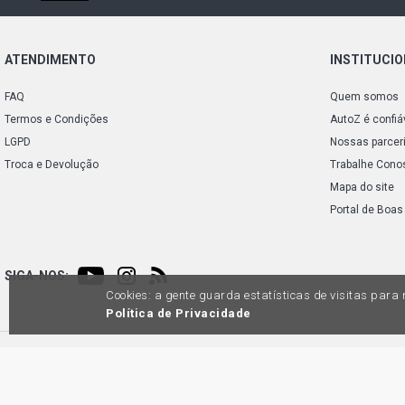
ATENDIMENTO
INSTITUCI
FAQ
Quem somos
Termos e Condições
AutoZ é confiá
LGPD
Nossas parcer
Troca e Devolução
Trabalhe Cono
Mapa do site
Portal de Boas
SIGA-NOS:
Cookies: a gente guarda estatísticas de visitas par
Política de Privacidade
Preços e condições de pagamento exclusivos para compras via internet, poden
produtos apresentem divergênc
Auto