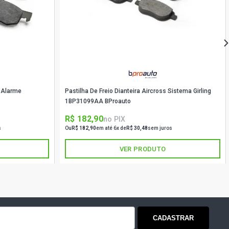
m Alarme
Pastilha De Freio Dianteira Aircross Sistema Girling
1BP31099AA BProauto
R$ 182,90
no PIX
s
Ou
R$ 182,90
em até 6x de
R$ 30,48
sem juros
VER PRODUTO
CADASTRAR