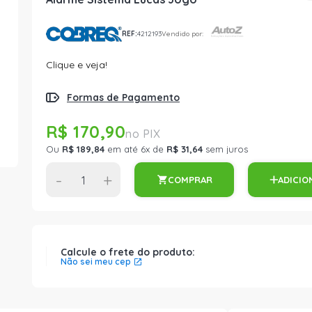
REF:
4212193
Vendido por:
Clique e veja!
Formas de Pagamento
R$ 170,90
Ou
R$ 189,84
em até 6x de
R$ 31,64
sem juros
-
+
COMPRAR
ADICIO
Calcule o frete do produto:
Não sei meu cep