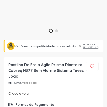
1
2
SELECIONE
Verifique a
compatibilidade
do seu veículo
SEU VEÍCULO
Pastilha De Freio Agile Prisma Dianteira
Cobreq N377 Sem Alarme Sistema Teves
Jogo
REF:
4200837
Vendido por:
Clique e veja!
Formas de Pagamento