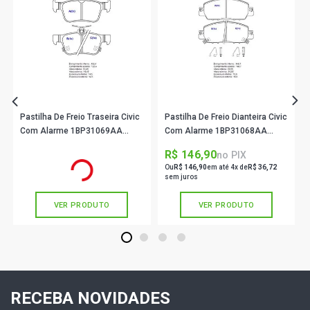
PRISMA LT SEDAN 1.4 8V ECONOFLEX N14YF FLEX (2009
- 2012)
CELTA LT HATCH 1.0 8V VHC FLEXPOWER X10YFH FLEX
(2012 - 2016)
AGILE LTZ EASYTRONIC HATCH 1.4 8V ECONOFLEX
N14YF FLEX (2013 - 2014)
Pastilha De Freio Traseira Civic
Pastilha De Freio Dianteira Civic
Com Alarme 1BP31069AA
Com Alarme 1BP31068AA
BProauto
BProauto
AGILE LTZ EFFECT EASYTRONIC HATCH 1.4 8V
R$ 115,90
R$ 146,90
no PIX
no PIX
ECONOFLEX N14YF FLEX (2014 - 2014)
Ou
R$ 115,90
em até 3x de
R$ 38,63
Ou
R$ 146,90
em até 4x de
R$ 36,72
sem juros
sem juros
AGILE LTZ WIFI HATCH 1.4 8V ECONOFLEX N14YF FLEX
VER PRODUTO
VER PRODUTO
(2012 - 2012)
1
2
3
4
RECEBA NOVIDADES