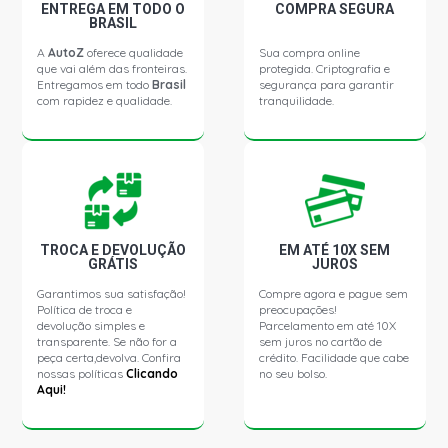
CORSA SEDAN CLASSIC LS SEDAN 1.0 8V VHCE
ENTREGA EM TODO O
COMPRA SEGURA
FLEXPOWER N10YFH L4 FLEX (2010 - 2016)
BRASIL
A
AutoZ
oferece qualidade
Sua compra online
que vai além das fronteiras.
protegida. Criptografia e
CORSA SEDAN CLASSIC SPIRIT SEDAN 1.0 8V VHCE
Entregamos em todo
Brasil
segurança para garantir
FLEXPOWER N10YFH L4 FLEX (2009 - 2009)
com rapidez e qualidade.
tranquilidade.
CORSA SEDAN CLASSIC LIFE SEDAN 1.0 8V GASOLINA
(2009 - 2009)
MONTANA COMBO PICKUP 1.4 8V ECONOFLEX N14YF
FLEX (2009 - 2010)
TROCA E DEVOLUÇÃO
EM ATÉ 10X SEM
GRÁTIS
JUROS
MONTANA CONQUEST PICKUP 1.4 8V ECONOFLEX
Garantimos sua satisfação!
Compre agora e pague sem
N14YF FLEX (2009 - 2010)
Política de troca e
preocupações!
devolução simples e
Parcelamento em até 10X
transparente. Se não for a
sem juros no cartão de
MONTANA LS PICKUP 1.4 8V ECONOFLEX N14YF FLEX
peça certa,devolva. Confira
crédito. Facilidade que cabe
(2011 - 2016)
nossas políticas
Clicando
no seu bolso.
Aqui!
MONTANA SPORT PICKUP 1.4 8V ECONOFLEX N14YF
FLEX (2010 - 2016)