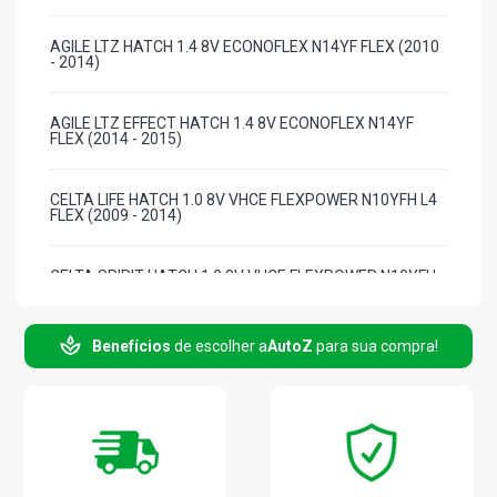
AGILE LTZ HATCH 1.4 8V ECONOFLEX N14YF FLEX (2010
- 2014)
AGILE LTZ EFFECT HATCH 1.4 8V ECONOFLEX N14YF
FLEX (2014 - 2015)
CELTA LIFE HATCH 1.0 8V VHCE FLEXPOWER N10YFH L4
FLEX (2009 - 2014)
CELTA SPIRIT HATCH 1.0 8V VHCE FLEXPOWER N10YFH
L4 FLEX (2009 - 2016)
Benefícios
de escolher a
AutoZ
para sua compra!
CELTA SUPER HATCH 1.0 8V VHCE FLEXPOWER N10YFH
L4 FLEX (2009 - 2009)
CORSA SEDAN CLASSIC LIFE SEDAN 1.0 8V VHCE
FLEXPOWER N10YFH L4 FLEX (2009 - 2009)