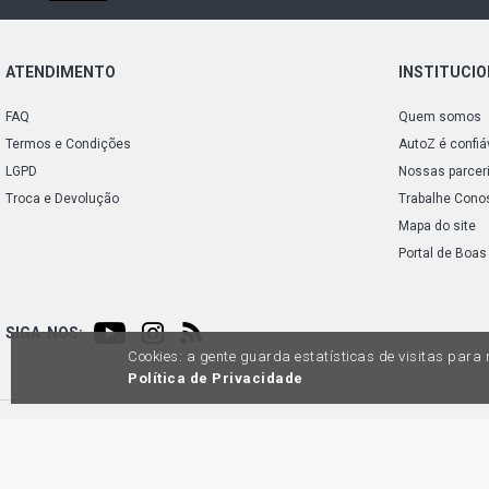
ATENDIMENTO
INSTITUCI
FAQ
Quem somos
Termos e Condições
AutoZ é confiá
LGPD
Nossas parcer
Troca e Devolução
Trabalhe Cono
Mapa do site
Portal de Boas
SIGA-NOS:
Cookies: a gente guarda estatísticas de visitas par
Política de Privacidade
Preços e condições de pagamento exclusivos para compras via internet, poden
produtos apresentem divergênc
Auto