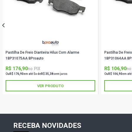
Pastilha De Freio Dianteira Hilux Com Alarme
Pastilha De Frei
1BP31075AA BProauto
1BP31064AA BP
R$ 176,90
R$ 106,90
no PIX
no
Ou
R$ 176,90
em até 5x de
R$ 35,38
sem juros
Ou
R$ 106,90
em até
VER PRODUTO
RECEBA NOVIDADES