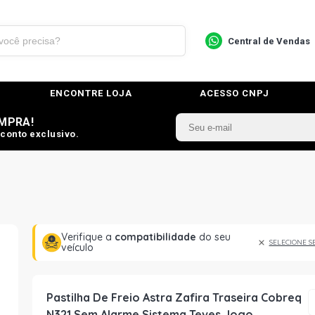
Central de Vendas
ENCONTRE LOJA
ACESSO CNPJ
MPRA!
conto exclusivo.
Verifique a
compatibilidade
do seu
SELECIONE S
veículo
Pastilha De Freio Astra Zafira Traseira Cobreq
N321 Sem Alarme Sistema Teves Jogo