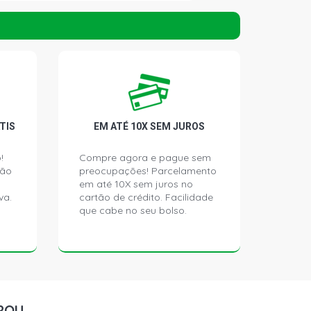
T HATCH 2.0 8V MPFI GASOLINA
)
Y HATCH 2.0 8V MPFI GASOLINA
)
ANTAGE HATCH 2.0 8V FLEXPOWER
TIS
EM ATÉ 10X SEM JUROS
- 2012)
!
Compre agora e pague sem
ção
preocupações! Parcelamento
FORT HATCH 2.0 8V FLEXPOWER
- 2007)
em até 10X sem juros no
va.
cartão de crédito. Facilidade
que cabe no seu bolso.
ANCE HATCH 2.0 8V FLEXPOWER
- 2009)
E HATCH 2.0 8V FLEXPOWER FLEX
)
ROU