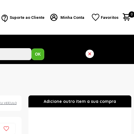
0
Suporte ao Cliente
Minha Conta
Favoritos
OK
EU VEÍCULO