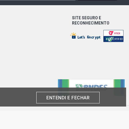
X MINIVAN 1.8 8V FLEXPOWER FLEX
SITE SEGURO E
)
RECONHECIMENTO
MIUM MINIVAN 1.8 8V FLEXPOWER
- 2012)
MINIVAN 1.8 8V GASOLINA (2003 -
INIVAN 1.8 8V GASOLINA (2003 -
DAN 2.0 8V GASOLINA (1994 - 1995)
ENTENDI E FECHAR
SEDAN 2.0 8V GASOLINA (1992 -
produto por cliente, até o término dos nossos estoques para internet. Caso os
análise e confirmação de dados.
 CNPJ: