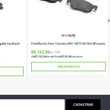
DAN 2.0 8V GASOLINA (1999 - 2002)
ORT SEDAN 2.0 8V GASOLINA (2005
ANCE SEDAN 2.0 8V MPFI GASOLINA
)
agade Fastback
Pastilha De Freio Traseira HRV 1BP31067AA BProauto
R$ 152,90
no PIX
MINIVAN 1.8 16V GASOLINA (2003 -
Ou
R$ 152,90
em até 5x de
R$ 30,58
sem juros
s
VER PRODUTO
INIVAN 1.8 16V GASOLINA (2003 -
MINIVAN 1.8 8V FLEXPOWER FLEX
)
CADASTRAR
 MINIVAN 1.8 8V FLEXPOWER FLEX
)