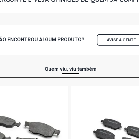
ASTRA SPOR
(2006 - 2008
ASTRA CD HA
ÃO ENCONTROU
ALGUM
PRODUTO?
AVISE A GENTE
ASTRA CD S
2004)
ASTRA ADV
FLEX (2005 
Quem viu, viu também
ASTRA COM
FLEX (2005 
ASTRA ELEG
FLEX (2004 
ASTRA ELIT
(2005 - 2007