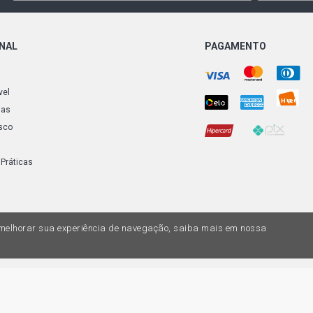
MERIVA MAX
(2005 - 2008
ONAL
PAGAMENTO
MERIVA PRE
vel
FLEX (2005 
ias
sco
MERIVA STD 
2004)
 Práticas
MERIVA CD M
2004)
a melhorar sua experiência de navegação, saiba mais em nossa
OMEGA GL SE
OMEGA GLS 
1998)
do variar nas lojas físicas. Ofertas válidas na compra de até 10 peças de cada 
ias de valores, o preço válido é o do carrinhos de compras. Vendas sujeitas a 
Z, uma empresa do Grupo DPaschoal - Razão Social: Comercial Automotiva S.A. -