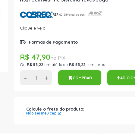
REF:
60128
Vendido por:
Clique e veja!
Formas de Pagamento
R$ 47,90
Ou
R$ 53,22
em até 1x de
R$ 53,22
sem juros
-
+
COMPRAR
ADICIO
Calcule o frete do produto:
Não sei meu cep