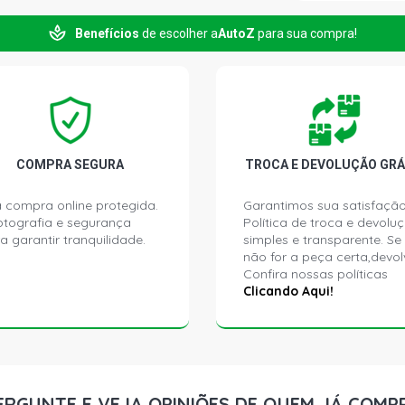
Benefícios
de escolher a
AutoZ
para sua compra!
ASTRA SPOR
(2000 - 2002
ASTRA SUNN
(1999 - 2004
ASTRA ADV
COMPRA SEGURA
TROCA E DEVOLUÇÃO GRÁ
FLEX (2005 
 compra online protegida.
Garantimos sua satisfação
ptografia e segurança
Política de troca e devolu
ASTRA COM
a garantir tranquilidade.
simples e transparente. Se
FLEX (2005 
não for a peça certa,devol
Confira nossas políticas
ASTRA ELEG
Clicando Aqui!
FLEX (2004 
ASTRA ELIT
(2005 - 2007
ERGUNTE E VEJA OPINIÕES DE QUEM JÁ COMP