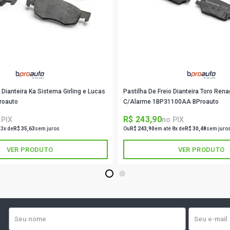
ASTRA CD SE
ASTRA COMF
- 2007)
ASTRA ELEG
(2004 - 2009
o Dianteira Ka Sistema Girling e Lucas
Pastilha De Freio Dianteira Toro Ren
roauto
C/Alarme 1BP31100AA BProauto
MERIVA STD 
R$ 243,90
 PIX
no PIX
2004)
 3x de
R$ 35,63
sem juros
Ou
R$ 243,90
em até 8x de
R$ 30,48
sem juro
VER PRODUTO
VER PRODUTO
MERIVA CD M
2004)
1
2
MERIVA CD 
(2004 - 2004
MERIVA JOY
(2005 - 2008