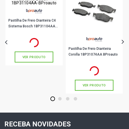
OPALA DIPLOMATA SLE SEDAN 4.1 12V (1985 - 1992)
Pastilha De Freio Dianteira C4
Sistema Bosch 1BP31104AA
BProauto
R$ 141,90
no PIX
Ou
R$ 141,90
em até 4x de
R$ 35,47
sem juros
Pastilha De Freio Dianteira
Corolla 1BP31074AA BProauto
VER PRODUTO
R$ 128,90
no PIX
Ou
R$ 128,90
em até 4x de
R$ 32,22
sem juros
VER PRODUTO
1
2
3
4
RECEBA NOVIDADES