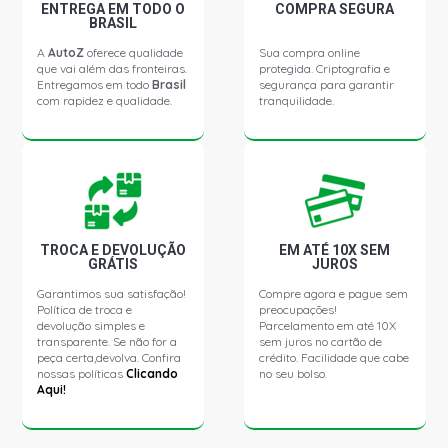
ENTREGA EM TODO O
COMPRA SEGURA
CARAVAN COMODORO SW 4.1 12V (1985 - 1992)
BRASIL
A
AutoZ
oferece qualidade
Sua compra online
que vai além das fronteiras.
protegida. Criptografia e
CARAVAN COMODORO SLE SW 4.1 12V (1985 - 1992)
Entregamos em todo
Brasil
segurança para garantir
com rapidez e qualidade.
tranquilidade.
CARAVAN DIPLOMATA SW 4.1 12V (1985 - 1992)
CARAVAN L SW 4.1 12V (1979 - 1992)
CARAVAN SL SW 4.1 12V (1979 - 1992)
TROCA E DEVOLUÇÃO
EM ATÉ 10X SEM
GRÁTIS
JUROS
Garantimos sua satisfação!
Compre agora e pague sem
OPALA L SEDAN 2.5 8V 151 (1979 - 1992)
Política de troca e
preocupações!
devolução simples e
Parcelamento em até 10X
transparente. Se não for a
sem juros no cartão de
OPALA SL SEDAN 2.5 8V 151 (1979 - 1992)
peça certa,devolva. Confira
crédito. Facilidade que cabe
nossas políticas
Clicando
no seu bolso.
Aqui!
OPALA SS SEDAN 2.5 8V 151 (1979 - 1992)