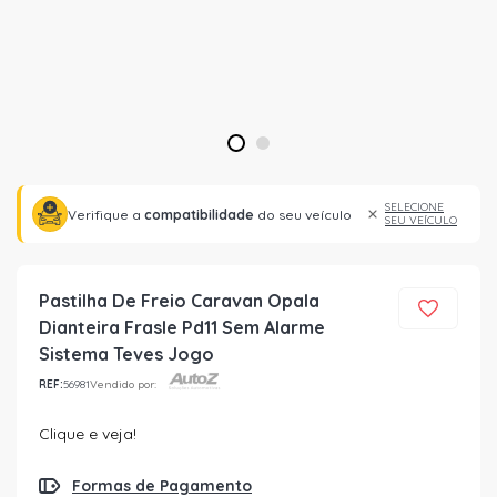
1
2
SELECIONE
Verifique a
compatibilidade
do seu veículo
SEU VEÍCULO
Pastilha De Freio Caravan Opala
Dianteira Frasle Pd11 Sem Alarme
Sistema Teves Jogo
REF:
56981
Vendido por:
Clique e veja!
Formas de Pagamento