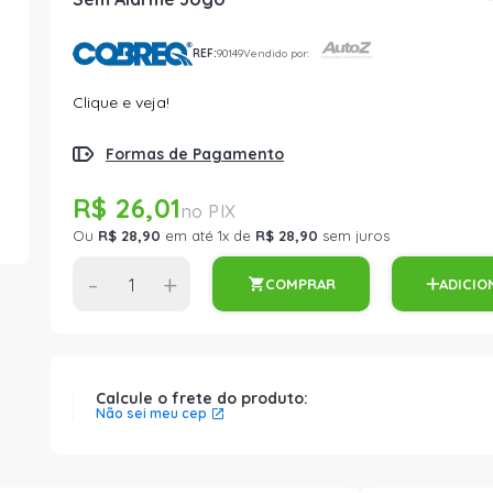
REF:
90149
Vendido por:
Clique e veja!
Formas de Pagamento
R$ 26,01
Ou
R$ 28,90
em até 1x de
R$ 28,90
sem juros
-
+
COMPRAR
ADICIO
Calcule o frete do produto:
Não sei meu cep