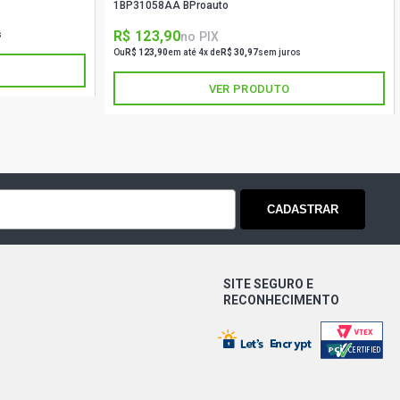
1BP31058AA BProauto
R$ 123,90
no PIX
s
Ou
R$ 123,90
em até 4x de
R$ 30,97
sem juros
VER PRODUTO
CADASTRAR
SITE SEGURO E
RECONHECIMENTO