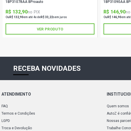
1BP31078AA BProauto
1BP31090AA BP
R$ 132,90
R$ 146,90
no PIX
no
Ou
R$ 132,90
em até 4x de
R$ 33,22
sem juros
Ou
R$ 146,90
em até
VER PRODUTO
RECEBA NOVIDADES
ATENDIMENTO
INSTITUCI
FAQ
Quem somos
Termos e Condições
AutoZ é confiá
LGPD
Nossas parcer
Troca e Devolução
Trabalhe Cono