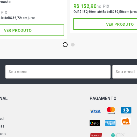
roauto
R$ 152,90
no PIX
 PIX
Ou
R$ 152,90
em até 5x de
R$ 30,58
sem juro
 4x de
R$ 36,72
sem juros
VER PRODUTO
VER PRODUTO
1
2
ONAL
PAGAMENTO
vel
ias
sco