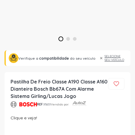
1
2
3
SELECIONE
Verifique a
compatibilidade
do seu veículo
SEU VEÍCULO
Pastilha De Freio Classe A190 Classe A160
Dianteira Bosch Bb67A Com Alarme
Sistema Girling/Lucas Jogo
REF:
95651
Vendido por:
Clique e veja!