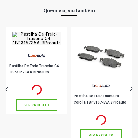
Quem viu, viu também
Pastilha De Freio Traseira C4
1BP31573AA BProauto
R$ 177,90
no PIX
Ou
R$ 177,90
em até 5x de
R$ 35,58
sem juros
Pastilha De Freio Dianteira
Corolla 1BP31074AA BProauto
VER PRODUTO
R$ 128,90
no PIX
Ou
R$ 128,90
em até 4x de
R$ 32,22
sem juros
VER PRODUTO