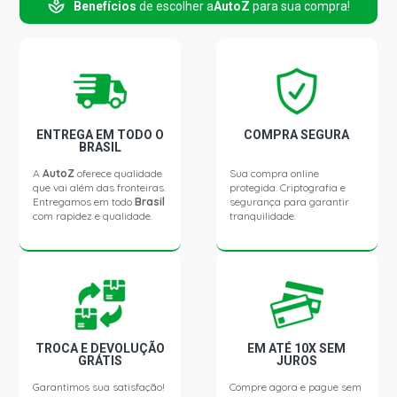
Benefícios
de escolher a
AutoZ
para sua compra!
CLASSE A 190 CLASSIC (168) HATCH 1.9 16V M166.990
L4 GASOLINA (2001 - 2005)
CLASSE A 190 CLASSIC SPIRIT (168) HATCH 1.9 16V
M166.990 L4 GASOLINA (2001 - 2005)
CLASSE A 190 ELEGANCE (168) HATCH 1.9 16V
ENTREGA EM TODO O
COMPRA SEGURA
M166.990 L4 GASOLINA (2001 - 2005)
BRASIL
A
AutoZ
oferece qualidade
Sua compra online
que vai além das fronteiras.
protegida. Criptografia e
Entregamos em todo
Brasil
segurança para garantir
com rapidez e qualidade.
tranquilidade.
TROCA E DEVOLUÇÃO
EM ATÉ 10X SEM
GRÁTIS
JUROS
Garantimos sua satisfação!
Compre agora e pague sem