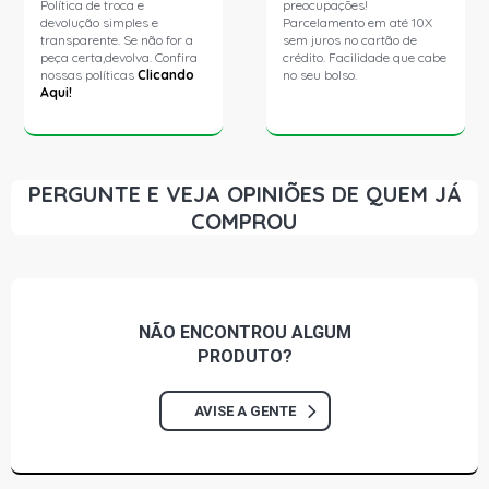
Política de troca e
preocupações!
devolução simples e
Parcelamento em até 10X
transparente. Se não for a
sem juros no cartão de
peça certa,devolva. Confira
crédito. Facilidade que cabe
nossas políticas
Clicando
no seu bolso.
Aqui!
PERGUNTE E VEJA OPINIÕES DE QUEM JÁ
COMPROU
NÃO ENCONTROU
ALGUM
PRODUTO?
AVISE A GENTE