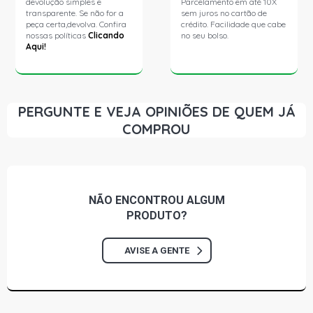
devolução simples e
Parcelamento em até 10X
transparente. Se não for a
sem juros no cartão de
peça certa,devolva. Confira
crédito. Facilidade que cabe
nossas políticas
Clicando
no seu bolso.
Aqui!
PERGUNTE E VEJA OPINIÕES DE QUEM JÁ
COMPROU
NÃO ENCONTROU
ALGUM
PRODUTO?
AVISE A GENTE