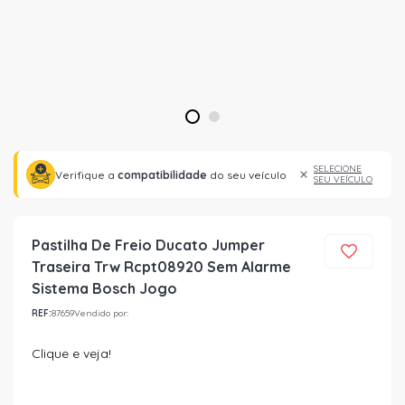
1
2
SELECIONE
Verifique a
compatibilidade
do seu veículo
SEU VEÍCULO
Pastilha De Freio Ducato Jumper
Traseira Trw Rcpt08920 Sem Alarme
Sistema Bosch Jogo
REF:
87659
Vendido por:
Clique e veja!