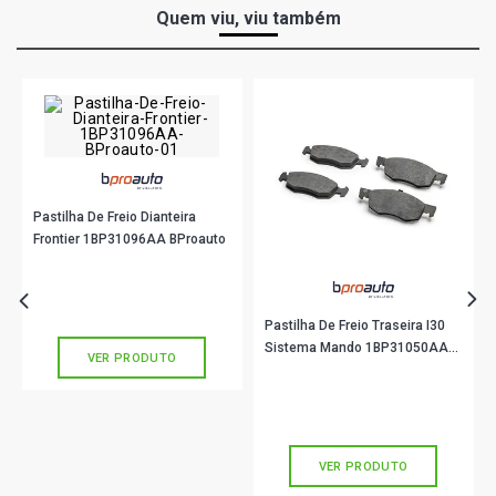
Quem viu, viu também
Pastilha De Freio Dianteira
Frontier 1BP31096AA BProauto
R$ 195,90
no PIX
Ou
R$ 195,90
em até 6x de
R$ 32,65
sem juros
Pastilha De Freio Traseira I30
Sistema Mando 1BP31050AA
VER PRODUTO
BProauto
R$ 101,90
no PIX
Ou
R$ 101,90
em até 3x de
R$ 33,96
sem juros
VER PRODUTO